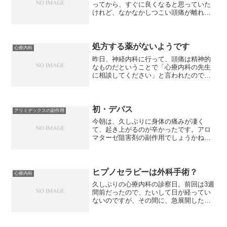
ってから、すぐに良くなると思っていた
けれど、なかなかしつこい頭痛が離れて
くれません。それに、パニックらしい症
状も時々出てくるようになり、仕事中で
もなんでも、息が苦しくなり、心臓バク
バクになります。心臓バク...
処方する薬がないようです
心療内科
昨日、神経内科に行って、頭痛は精神的
なものだということで「心療内科の先生
に相談してください」と言われたので、
ジェイゾロフトを飲み続けるのか、他の
薬のするのか相談に行きました。ジェイ
ゾロフトの服薬は、すぐに止めてくださ
いとのことでしたが、代わ...
初・デパス
アリミデックスの副作用
今朝は、久しぶりに身体の痛みが凄く
て、起き上がるのが辛かったです。アロ
マターゼ阻害剤の副作用でしょうかね。
てか、副作用であって欲しいです。で
も、頭痛は治まっていたので、ありがた
い有難い。なんとか起き上がって、心療
内科の診察に行ってきました。...
ヒプノセラピーは外科手術？
心療内科
久しぶりの心療内科の診察日。前回は3週
間前だったので、たいして日が経ってい
ないのですが、その間に、急展開した事
柄がいくつかあって、報告に時間がかか
ってしまいました。その中のひとつにヒ
プノセラピーを受けたことがありまし