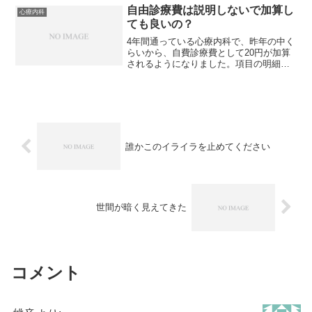
た。内容を話ししていると...
自由診療費は説明しないで加算し
心療内科
ても良いの？
4年間通っている心療内科で、昨年の中く
らいから、自費診療費として20円が加算
されるようになりました。項目の明細を
見たところ「予約料再20」で、意味が分
からないので聞いたところ、医師の指名
をして予約した費用なんだそうです。な
にそれ？と思ったも...
誰かこのイライラを止めてください
世間が暗く見えてきた
コメント