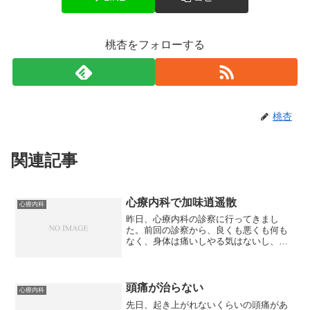
桃杏をフォローする
桃杏
関連記事
心療内科で加味逍遥散
心療内科
昨日、心療内科の診察に行ってきまし
た。前回の診察から、良くも悪くも何も
なく、身体は痛いしやる気はないし、朝
は吐き気がするし、仕事は相変わらず落
ち着かないし・・・と話して、「考える
のも面倒になった」とグチグチ話してき
ました。関節の痛いのは乳腺...
頭痛が治らない
心療内科
先日、起き上がれないくらいの頭痛があ