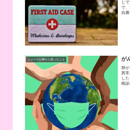
じで
で、
自粛
が
ニュース記事から思ったこと
肺が
異常
した
検診