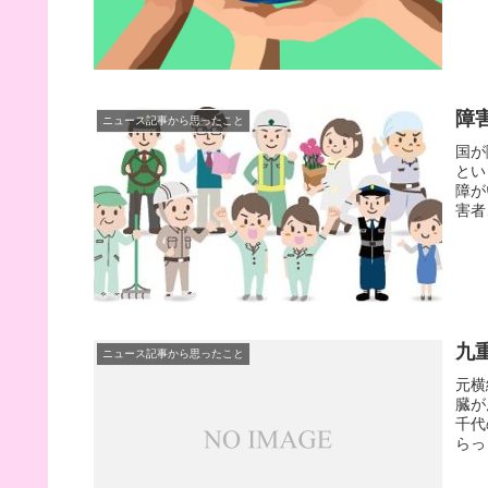
障
ニュース記事から思ったこと
国が
とい
障が
害者
九
ニュース記事から思ったこと
元横
臓が
千代
らっ