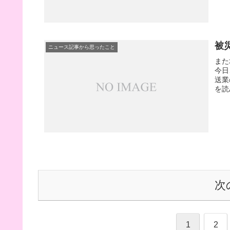
被
ニュース記事から思ったこと
また
今日
送業
を読
次
1
2