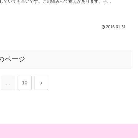
していても辛いです。この痛みって覚えがあります。子...
2016.01.31
のページ
次
…
10
へ