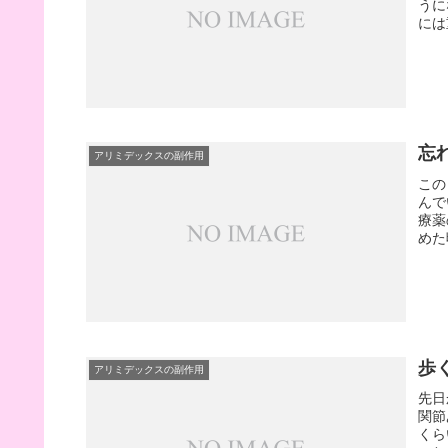
うに
には
忘
アリミデックスの副作用
この
んで
療薬
めた
歩
アリミデックスの副作用
先日
関節
くら