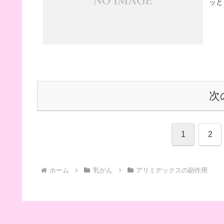
ッと
次
1
2
ホーム
乳がん
アリミデックスの副作用