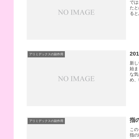
では
たと
ると
20
アリミデックスの副作用
新し
始ま
な気
め、
指
アリミデックスの副作用
この
指の