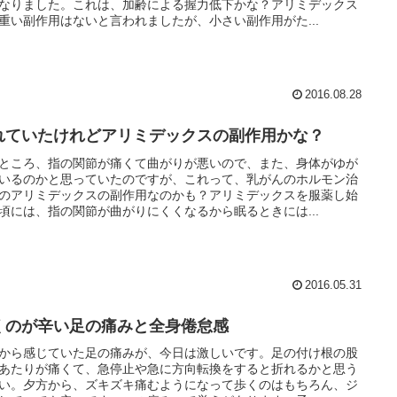
なりました。これは、加齢による握力低下かな？アリミデックス
重い副作用はないと言われましたが、小さい副作用がた...
2016.08.28
れていたけれどアリミデックスの副作用かな？
ところ、指の関節が痛くて曲がりが悪いので、また、身体がゆが
いるのかと思っていたのですが、これって、乳がんのホルモン治
のアリミデックスの副作用なのかも？アリミデックスを服薬し始
頃には、指の関節が曲がりにくくなるから眠るときには...
2016.05.31
くのが辛い足の痛みと全身倦怠感
から感じていた足の痛みが、今日は激しいです。足の付け根の股
あたりが痛くて、急停止や急に方向転換をすると折れるかと思う
い。夕方から、ズキズキ痛むようになって歩くのはもちろん、ジ