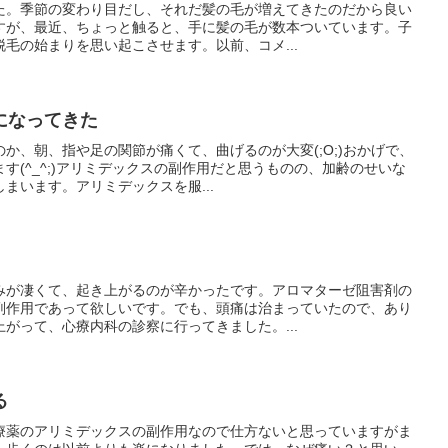
た。季節の変わり目だし、それだ髪の毛が増えてきたのだから良い
すが、最近、ちょっと触ると、手に髪の毛が数本ついています。子
毛の始まりを思い起こさせます。以前、コメ...
になってきた
か、朝、指や足の関節が痛くて、曲げるのが大変(;O;)おかげで、
す(^_^;)アリミデックスの副作用だと思うものの、加齢のせいな
まいます。アリミデックスを服...
みが凄くて、起き上がるのが辛かったです。アロマターゼ阻害剤の
副作用であって欲しいです。でも、頭痛は治まっていたので、あり
がって、心療内科の診察に行ってきました。...
る
療薬のアリミデックスの副作用なので仕方ないと思っていますがま