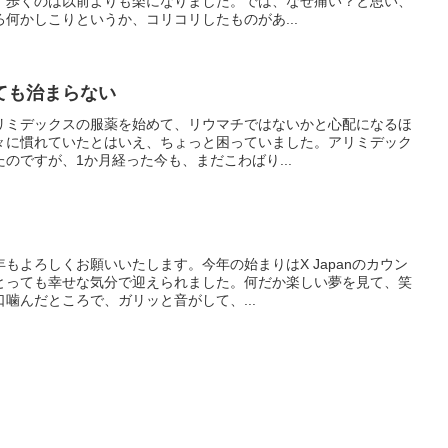
、歩くのは以前よりも楽になりました。では、なぜ痛い？と思い、
何かしこりというか、コリコリしたものがあ...
ても治まらない
リミデックスの服薬を始めて、リウマチではないかと心配になるほ
々に慣れていたとはいえ、ちょっと困っていました。アリミデック
のですが、1か月経った今も、まだこわばり...
もよろしくお願いいたします。今年の始まりはX Japanのカウン
とっても幸せな気分で迎えられました。何だか楽しい夢を見て、笑
噛んだところで、ガリッと音がして、...