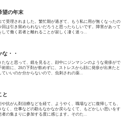
希望の年末
出て受理されました。繁忙期が過ぎて、もう私に用が無くなったの
今回は引き留められないだろうと思ったらしいです。障害があって
して働く若者と離れることが寂しく凄く迷っ...
かな・・
きたなと思って、鏡を見ると、顔中にジンマシンのような発疹がで
手術前に、2ℓの下剤が飲めずに、ストレスから顔に発疹が出来たと
ていいのか分からないので、虫刺されの薬...
こと
術や抗がん剤治療などを経て、ようやく、職場などに復帰しても、
きなく、仕事などの勘もなかなか戻らなくて、もどかしい思いをす
者の集まりに参加する度に感じます。そのた...