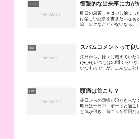
衝撃的な出来事に力が
こころ
昨日の息苦しさは少し治まっ
は楽しい記事を書きたいなぁ
節、ロクなことがないなぁ。。
スパムコメントって良
日常
先日から、徐々に増えていた
((+_+))いつもは30通く
いなものですが、こんなことし
頭痛は首こり？
日常
先日からの頭痛が治りきらな
昨日は一日中、ボーっと過ご
と気が付き、首こりが原因だと