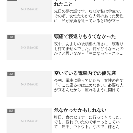
れたこと
先日の夢の話です。なぜか私は学生で、
その頃、女性たちから人気のあった男性
に、私が結婚を迫っていると噂が立って
ました。その噂がドンドン大きく広がっ
て、最終的には「妊娠したから結婚しろ
と迫っているらしい。誰の子か分からな
頭痛で寝返りもうてなかった
日常
いのに○○君は可哀そうに...
夜中、あまりの後頭部の痛さに、寝返り
も打てませんでした。何がどうなったの
か？と思いながら「朝になったらスッキ
リしているはず」と自分に言い聞かせ、
そのまま、そ～っと眠り、朝。いくぶん
痛みはあるものの、なんとか起き上がる
ことができました。どこか...
空いている電車内での優先席
日常
今朝、電車に乗っていたら、女性の声で
「そこに座るのは止めなさい。必要な人
が来るんだから、座れるように開けてお
きなさい」と聞こえました。なんだ？と
思って、声のほうを見てみると、優先席
に若い男性が座っていて、それを優先席
の向かい側に座っていた女...
危なかったかもしれない
日常
昨日、食のセミナーに行ってきました。
でも、疲れていたのでボーっとしてい
て、途中、ウトウト。なので、ほとんど
覚えていません。ずっと、気になってい