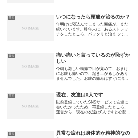
ます。今日のバイトは、電車が止まった
ら大変だからと早めに帰らせてくれまし
た。頭が痛くて生あくびが止まらず、し
んどかったから、ちょうど...
いつになったら頭痛が治るのか？
日常
年明けに寝込んでしまった頭痛が、まだ
続いています。昨年末に、あるストレッ
チをしたところ、パッタリと治まってい
たのに何でまた急に出てきたの？って感
じです。心療内科の先生によると「疲れ
が全く取れていない様子ですので、その
せいもあるんでしょうね」...
痛い痛いと言っているのが恥ずか
日常
しい
今朝も激しい頭痛で目が覚めて、おまけ
にお腹も痛いので、起き上がるしかあり
ませんでした。お腹の痛みはすぐに治っ
たのですが、頭痛は一向に良くならず、
お休みしたいな～と思っていたけれど、
とりあえず出社してみました。コンスタ
現在、友達は0人です
日常
ンという心療内科でもらっ...
以前登録していたSNSサービスで友達に
会いたかったため、再登録したところ、
運営から、現在の友達は0人ですと心配の
メールが送られてきた。そろそろ退会し
ようかな
異常な疲れは身体的か精神的なの
日常