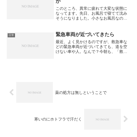
か
このところ、異常に疲れて大変な状態に
なってます。先日、お風呂で寝てて沈み
そうになりました。小さなお風呂なの
に、ズルズルいっちゃうんですね。危な
い危ない。職場では、お昼休憩は疲れ過
ぎて、何を食べていいか決められず、ム
緊急車両が近づいてきたら
日常
ダに時間を過ごしているし、...
最近、よく見かけるのですが、救急車な
どの緊急車両が近づいてきても、道を空
けない車や人。なんで？今朝も、「救急
車、交差点を右に曲がります」と言って
いるのに、他の車は全く止まらず、交差
点をバンバン通っていたので、見ていた
私がイライラハラハラでし...
薬の処方は無しということで
寒いのにホトフラで汗だく