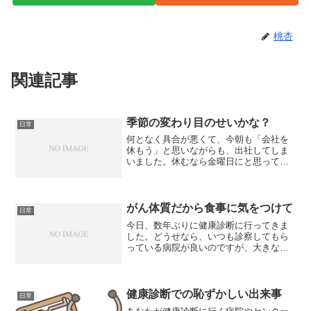
桃杏
関連記事
季節の変わり目のせいかな？
日常
何となく具合が悪くて、今朝も「会社を
休もう」と思いながらも、出社してしま
いました。休むなら金曜日にと思ってい
るので、ガンバッたって感じですね。私
が通勤に使っている電車は線路が悪いの
か、ガタガタが激しくて、いつも以上に
酔っちゃいます。今朝も、...
がん体質だから食事に気をつけて
日常
今日、数年ぶりに健康診断に行ってきま
した。どうせなら、いつも診察してもら
っている病院が良いのですが、大きな病
院は一般の健康診断は受け付けないの
で、近所で親切っぽいクリニックでお願
いしました。胸のレントゲンを撮って、
「確認します」と先生が出て...
健康診断での恥ずかしい出来事
日常