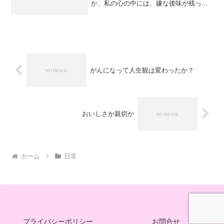
か、私の心の中には、嫌な後味が残った
ままです。それが何なのか、分かってい
るようで分からないようで、この週末も
心の奥にへばり付いたままです。朝起き
て、嫌な感覚にゾッとしてガ...
がんになって人生観は変わったか？
おいしさか親切か
ホーム
日常
プライバシーポリシー
お問合せ