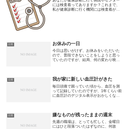
あなたが健康診断に行く病院やセンター
には検査着ってありますか？これまで、
私が健康診断に行く機関には検査着が準
備されていました。最初にお着換えし
て、順番に検査を受けていきます。それ
が、健康診断の流れだと思っていたので
すが、昨年、初めて行った病...
お休みの一日
日常
今日は思いがけず、お休みをいただいた
ので、普段できないことをしようと思っ
ていたのですが、結局、何の変わり映え
もしない一日でした。お休みの日は、時
間に余裕があるから、急いで起き上がら
なくても良いので、身体も気持ちものん
びりできます。起きて、掃...
我が家に新しい血圧計がきた
日常
毎日頭痛で困っていた頃から、血圧を測
って記録していたのですが、1年くらい前
に血圧計のデジタル表示がおかしくな
り、それ以降、使用していませんでし
た。メーカーに問い合わせようにも、受
付時間が平日の9時～17時までで、仕事を
している時には、電話す...
嫌なものが残ったままの週末
日常
先週の職場は、とっても忙しく、金曜日
にはひと段落ついたはずなのに、何故