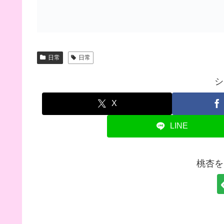
日常
日常
シ
X
LINE
桃杏を