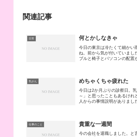
関連記事
何とかしなきゃ
日常
今日の東京は冷たくて細かい
ね。前から気が付いていまし
ブルと椅子とパソコンの配置が
めちゃくちゃ疲れた
乳がん
今日は2か月ぶりの診察日。
～」と思ったこともあるけれ
人からの事情説明がありました
貴重な一週間
仕事のこと
今の会社を退職しました。と