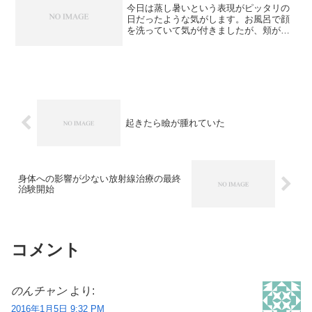
今日は蒸し暑いという表現がピッタリの
日だったような気がします。お風呂で顔
を洗っていて気が付きましたが、頬が痛
いんです。鏡を見ると、心なしか腫れて
ます。今回は右頬なのですが、以前、左
頬が同じようなことになったような気が
します。これも副作用なの...
起きたら瞼が腫れていた
身体への影響が少ない放射線治療の最終
治験開始
コメント
のんチャン
より:
2016年1月5日 9:32 PM