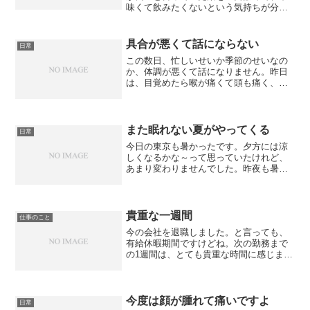
味くて飲みたくないという気持ちが分か
った先生。経験値は一瞬でこれまでの考
えを変えるのかも知れませんね。
具合が悪くて話にならない
日常
この数日、忙しいせいか季節のせいなの
か、体調が悪くて話になりません。昨日
は、目覚めたら喉が痛くて頭も痛く、外
出したものの、途中で帰ってきてから動
けなくなりました。そして、今朝も動け
ず、ずっと寝たまま。目が腐るかと思う
くらい寝たんじゃないでし...
また眠れない夏がやってくる
日常
今日の東京も暑かったです。夕方には涼
しくなるかな～って思っていたけれど、
あまり変わりませんでした。昨夜も暑く
て何度も目が覚めて、昨年の眠れない夏
を想い出しました。昨年は、子宮体がん
の手術に備えた自己血の採血の夜、暑く
て気持ち悪くお腹も痛くな...
貴重な一週間
仕事のこと
今の会社を退職しました。と言っても、
有給休暇期間ですけどね。次の勤務まで
の1週間は、とても貴重な時間に感じま
す。今までよりは、身体的に楽になると
思うのですが、また一から始まる緊張
と、収入も減ってしまうので病院での検
査があるたびに、今まで以上...
今度は顔が腫れて痛いですよ
日常