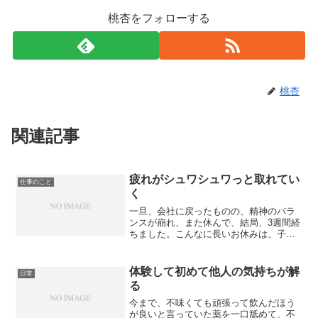
桃杏をフォローする
桃杏
関連記事
疲れがシュワシュワっと取れてい
仕事のこと
く
一旦、会社に戻ったものの、精神のバラ
ンスが崩れ、また休んで、結局、3週間経
ちました。こんなに長いお休みは、子宮
体がんの手術以来初めてかも？それ以外
のお休みは、具合の悪い時か、何か用事
のある時。完全フリーで、今日は何をし
体験して初めて他人の気持ちが解
日常
て過ごそうかな？なんて...
る
今まで、不味くても頑張って飲んだほう
が良いと言っていた薬を一口舐めて、不