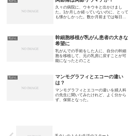
乳がん
久々の病院に、ウキウキと出かけまし
た。1か月しか経っていないのに、とって
も懐かしかった。数か月前までは毎日の
ように通っていましたからね。乳腺の診
察で、アリミデックスの服薬を止めたけ
れど、身体の痛みは相変わらずあるとい
うと、「薬のせいではない...
幹細胞移植が乳がん患者の大きな
乳がん
希望に
乳がんでの手術をした人に、自分の幹細
胞を移植して、元の乳房に戻すことが可
能になったとのこと
マンモグラフィとエコーの違い
乳がん
は？
マンモグラフィとエコーの違いを婦人科
の先生に聞いてみたけれど、よく分から
ず、保留となった。
手タレのような生活のスタート