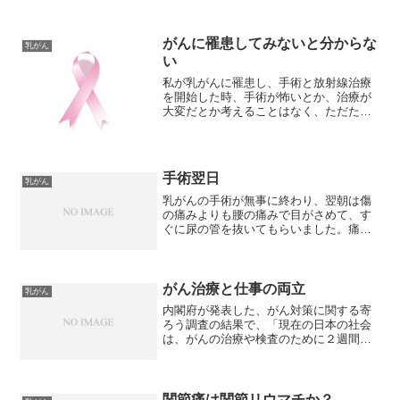
がんに罹患してみないと分からな
乳がん
い
私が乳がんに罹患し、手術と放射線治療
を開始した時、手術が怖いとか、治療が
大変だとか考えることはなく、ただた
だ、仕事とその後の生活の心配だけでし
た。なので、放射線治療の副作用があっ
た時には、多少困りました。放射線治療
に副作用があるなんて、思い...
手術翌日
乳がん
乳がんの手術が無事に終わり、翌朝は傷
の痛みよりも腰の痛みで目がさめて、す
ぐに尿の管を抜いてもらいました。痛み
もなく元気でありがたいけれど暇すぎ
た。
がん治療と仕事の両立
乳がん
内閣府が発表した、がん対策に関する寄
ろう調査の結果で、「現在の日本の社会
は、がんの治療や検査のために２週間に
１度程度病院に通う必要がある場合、働
き続けられる環境だと思うか」と仕事と
がん治療・検査の両立が可能かどうかを
聞いたところ、困難と答え...
関節痛は関節リウマチか？