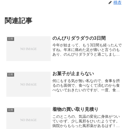
桃杏
関連記事
のんびりダラダラの3日間
日常
今年が始まって、もう3日間も経ったんで
すね。年末に痛めた足が痛いと言うのも
あり、のんびりダラダラと過ごしまし
た。昨夜のウォーキングでは、あまりに
月が綺麗で見ながら歩いているとウォー
キングと言うよりも散歩になってしまい
ました。今日は、早歩きで...
お菓子が止まらない
日常
何にもする気が無い私なので、食事を摂
るのも面倒で、食べなくて済むのから食
べないでおきたいのですが、一度、食べ
だすと止まりません。と言っても、栄養
になるご飯ではなく、お菓子です。辛い
お菓子、甘いお菓子、しょっぱいお菓
子、いろんな味のお菓子を交...
着物の買い取り見積り
日常
このところの、気温の変化に身体がつい
ていかず、少し風邪をひいたようです。
病院からもらった風邪薬があるはず！と