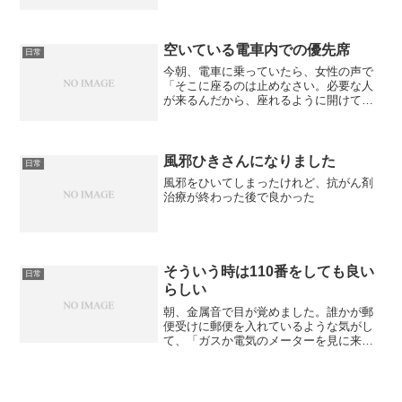
思っていたのですが、残っていなくて残
念でした。そんな中、着物の買い取りの
見積もりに来てもらいました。和ダンス
一棹分。三分の一くらい見...
空いている電車内での優先席
日常
今朝、電車に乗っていたら、女性の声で
「そこに座るのは止めなさい。必要な人
が来るんだから、座れるように開けてお
きなさい」と聞こえました。なんだ？と
思って、声のほうを見てみると、優先席
に若い男性が座っていて、それを優先席
の向かい側に座っていた女...
風邪ひきさんになりました
日常
風邪をひいてしまったけれど、抗がん剤
治療が終わった後で良かった
そういう時は110番をしても良い
日常
らしい
朝、金属音で目が覚めました。誰かが郵
便受けに郵便を入れているような気がし
て、「ガスか電気のメーターを見に来て
るんだ」と思っていたのですが、朝5時に
来るわけがないと、すぐに気がつき、何
か物が落ちかけているのかと思って、そ
のまま聞いていたのです...