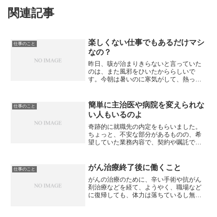
関連記事
楽しくない仕事でもあるだけマシ
仕事のこと
なの？
昨日、咳が治まりきらないと言っていた
のは、また風邪をひいたかららしいで
す。今朝は暑いのに寒気がして、熱っぽ
く、咳も出て大変でした。朝、ミーティ
ングを行うと言うので、必死で起きあが
って出勤して、ミーティングの時間にで
簡単に主治医や病院を変えられな
仕事のこと
かけようとしたら、「今日の...
い人もいるのよ
奇跡的に就職先の内定をもらいました。
ちょっと、不安な部分があるものの、希
望していた業務内容で、契約や嘱託では
なく正社員という待遇。私の年齢で、し
かも障害者枠で正社員なんて滅多にない
と思い、頑張って働こうと決心しまし
がん治療終了後に働くこと
仕事のこと
た。入社前の健康診断などを...
がんの治療のために、辛い手術や抗がん
剤治療などを経て、ようやく、職場など
に復帰しても、体力は落ちているし無理
はできなく、仕事などの勘もなかなか戻
らなくて、もどかしい思いをすることに