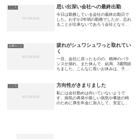
なるんだなってがん患者の集まりに参加
する度に感じます。そのた...
思い出深い会社への最終出勤
こころ
今日は勤務している会社の最終出勤日で
した。わずか2年弱の勤務でしたが、忘れ
ることが出来ないであろう会社となりま
した。勤務開始と同時のように子宮体が
んに罹患していることが分かり、またク
ビかな？と思っていたら、快く1か月の休
業を認めてくれ、その...
疲れがシュワシュワっと取れてい
仕事のこと
く
一旦、会社に戻ったものの、精神のバラ
ンスが崩れ、また休んで、結局、3週間経
ちました。こんなに長いお休みは、子宮
体がんの手術以来初めてかも？それ以外
のお休みは、具合の悪い時か、何か用事
のある時。完全フリーで、今日は何をし
方向性がきまりました
こころ
て過ごそうかな？なんて...
私には会社勤めは向いていないようで
す。病気の再発や新しい病気や事故の時
のために厚生年金に加入して、安定した
収入源を確保しておくことが何よりも重
要と考えていましたが、それよりも、今
を楽しく生きていくことを重要視しよう
と思います。そして、今、知...