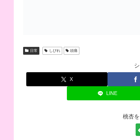
日常
しびれ
頭痛
シ
X
LINE
桃杏を