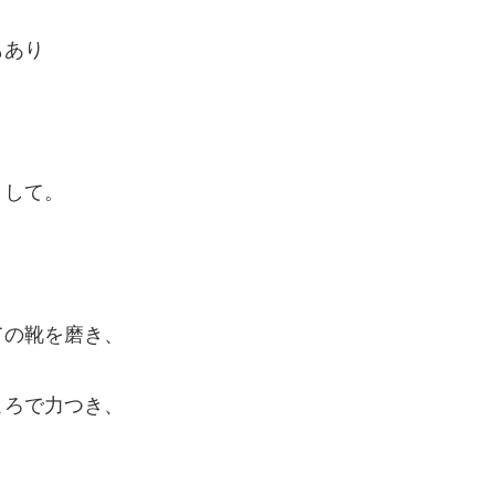
もあり
りして。
ての靴を磨き、
ころで力つき、