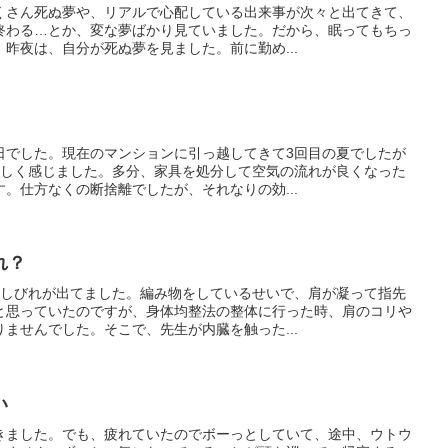
くさん死ぬ夢や、リアルで心配している出来事が次々と出てきて、
終わる…とか、変な夢ばかり見ていました。だから、眠ってもちっ
昨夜は、自分が死ぬ夢を見ました。前に勤め...
日でした。現在のマンションに引っ越してきて3回目の夏でしたが
涼しく感じました。多分、家具を処分して空気の流れが良くなった
。仕方なくの断捨離でしたが、それなりの効...
れ？
にしびれが出てました。編み物をしているせいで、肩が凝って指先
と思っていたのですが、身体均整法の整体に行った時、肩のコリや
ませんでした。そこで、先生が内臓を触った...
い
きました。でも、疲れていたのでボーっとしていて、途中、ウトウ