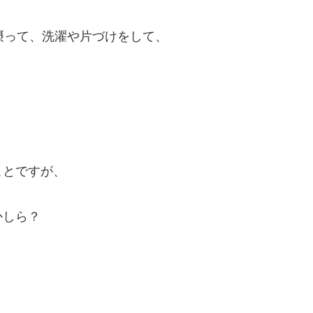
摂って、洗濯や片づけをして、
ことですが、
かしら？
。