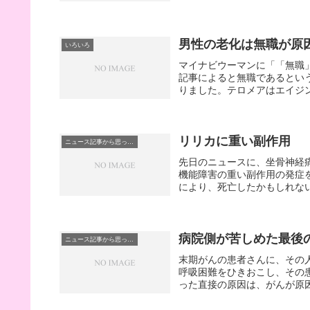
男性の老化は無職が原
いろいろ
マイナビウーマンに「「無職
記事によると無職であるとい
りました。テロメアはエイジン
リリカに重い副作用
ニュース記事から思ったこと
先日のニュースに、坐骨神経
機能障害の重い副作用の発症
により、死亡したかもしれない
病院側が苦しめた最後
ニュース記事から思ったこと
末期がんの患者さんに、その
呼吸困難をひきおこし、その
った直接の原因は、がんが原因