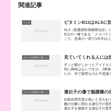
関連記事
ビタミンB12はALSに
こころ
ALS（筋萎縮性側索硬化症）
B12の一種である「メコバラミ
ころ、患者の一部で1年半以上
見ていてくれる人には
ニュース記事から思ったこと
ずっと騒がしかったアイドル
特に興味はないですが、J事
たが、何で謝罪なのか不思議で
遺伝子の傷で脳腫瘍の
ニュース記事から思ったこと
比較的悪性度が低いと言われ
糖の分解に関わる遺伝子の変
遺伝子を修復する遺伝子の変異