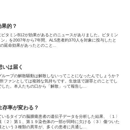
効果的？
にビタミンB12が効果があるとのニュースがありました。ビタミン
ン」を2007年から7年間、ALS患者約370人を対象に投与したと
の延命効果があったとのこと...
想いは届く
グループの解散騒動は解散しないってことになったんでしょうか？
務所ファンとしては複雑な気持ちです。生放送で謝罪とのことでし
した。本人たちの口から「解散」って報告し...
生存率が変わる？
ているタイプの脳腫瘍患者の遺伝子データを分析した結果、〈１〉
異〈２〉第１、第１９染色体の一部が同時に欠ける〈３〉傷ついた
という３種類の異常が、多くの患者に共通し...