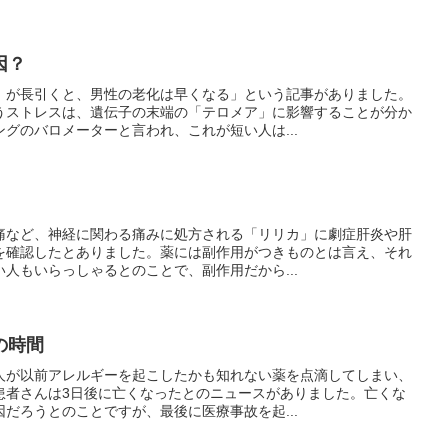
因？
」が長引くと、男性の老化は早くなる」という記事がありました。
うストレスは、遺伝子の末端の「テロメア」に影響することが分か
グのバロメーターと言われ、これが短い人は...
痛など、神経に関わる痛みに処方される「リリカ」に劇症肝炎や肝
を確認したとありました。薬には副作用がつきものとは言え、それ
人もいらっしゃるとのことで、副作用だから...
の時間
人が以前アレルギーを起こしたかも知れない薬を点滴してしまい、
患者さんは3日後に亡くなったとのニュースがありました。亡くな
だろうとのことですが、最後に医療事故を起...