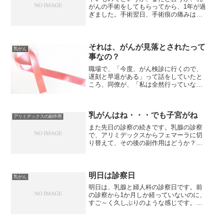
がんの手術をしてもらってから、1年が過
ぎました。手術翌日、手術痕の痛みはな
く、起き上がって看護師さんを待ってい
て驚かれましたっけ。手が上がらなくな
ると言われていたので、ドキドキしてい
たのですが、手術後、何...
それは、がんが見落とされたって
乳がん
事なの？
職場で、「今度、がん検診に行くので、
遅刻と早退がある」って話をしていたと
ころ、同僚が、「私は全然行っていない
わ。せめて、乳がんと子宮がんくらいは
行かなきゃって思ってるんだけど」との
ことなので、自治体から検査の案内がき
乳がんはね・・・でも子宮がね
たら行ってみたらと話しま...
アリミデックスの副作用
また先日の診察の続きです。乳腺の診察
で、アリミデックスからフェマーラに切
り替えて、その後の副作用はどうか？と
聞かれたので、手のこわばり等は、まぁ
そんなのだけれど、股関節と左ひざの後
ろが痛い事を話ししました。『膝の後ろ
は初めて聞いたな・・・。...
明日は診察日
乳がん
明日は、乳腺と婦人科の診察日です。前
の診察から1か月しか経っていないのに、
すご～く久しぶりのような感じです。
今、困っているのは、乳がんのほうのア