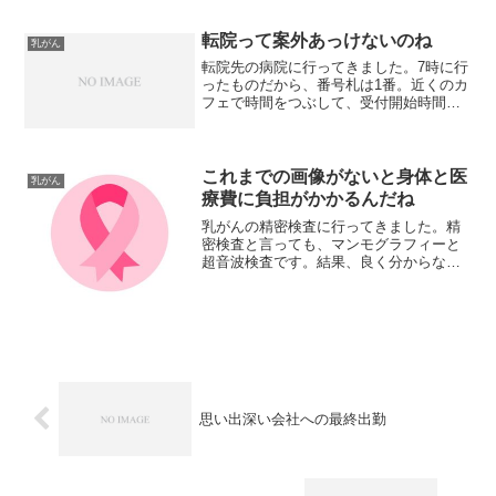
リミデックスの副作用であろう股関節や
他の関節の痛み。でも、我慢できないこ
とはなく、これくらいどう...
転院って案外あっけないのね
乳がん
転院先の病院に行ってきました。7時に行
ったものだから、番号札は1番。近くのカ
フェで時間をつぶして、受付開始時間に
戻り、受付で診療科への行き方を案内し
てもらいました。が、たくさんのことを
一度に言われたので、歩き出した時に
は、よく覚えて無くて、...
これまでの画像がないと身体と医
乳がん
療費に負担がかかるんだね
乳がんの精密検査に行ってきました。精
密検査と言っても、マンモグラフィーと
超音波検査です。結果、良く分からない
ので半年後に再検査だそうです。てか、
異常なしです。マンモの画像を見た時、
「あ～これ？」って感じでした。手術し
た直後からあった石灰化で...
思い出深い会社への最終出勤