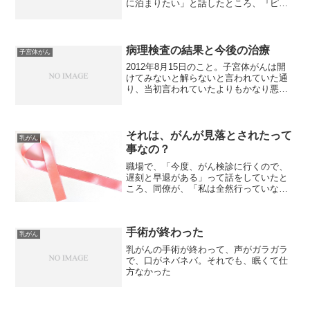
に泊まりたい」と話したところ、『ピン
クリボンって何？』と聞かれました。言
われてみれば、私は、気が付いたら、ピ
ンクリボンと言えば「乳がん」と知って
いたけれど、どうやって知っ...
病理検査の結果と今後の治療
子宮体がん
2012年8月15日のこと。子宮体がんは開
けてみないと解らないと言われていた通
り、当初言われていたよりもかなり悪
く、子宮頸部にも転移してて、ステージ
Ⅲａ期、腹水細胞も陽性でした。『抗が
ん剤治療をしなさい』でしたが、「治療
しません」と拒否しま...
それは、がんが見落とされたって
乳がん
事なの？
職場で、「今度、がん検診に行くので、
遅刻と早退がある」って話をしていたと
ころ、同僚が、「私は全然行っていない
わ。せめて、乳がんと子宮がんくらいは
行かなきゃって思ってるんだけど」との
ことなので、自治体から検査の案内がき
手術が終わった
たら行ってみたらと話しま...
乳がん
乳がんの手術が終わって、声がガラガラ
で、口がネバネバ。それでも、眠くて仕
方なかった