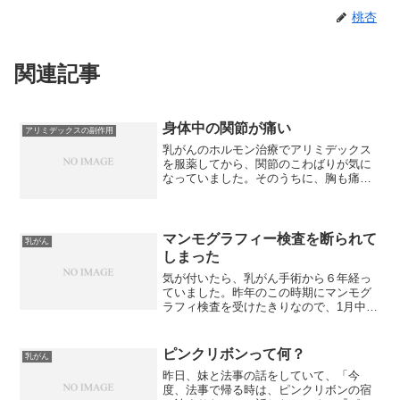
桃杏
関連記事
身体中の関節が痛い
アリミデックスの副作用
乳がんのホルモン治療でアリミデックス
を服薬してから、関節のこわばりが気に
なっていました。そのうちに、胸も痛く
なってきたので、2週間前に服薬を中止し
ました。でも、関節痛は治らな
い・・・。それどころか、ますますひど
くなってくる気がします。まず、...
マンモグラフィー検査を断られて
乳がん
しまった
気が付いたら、乳がん手術から６年経っ
ていました。昨年のこの時期にマンモグ
ラフィ検査を受けたきりなので、1月中に
検査を受けようと思い、区の検診表をも
らって受けようと検査機関に予約の電話
をしました。日程を決めてから、「鎖骨
ピンクリボンって何？
乳がん
下にCVポートが入って...
昨日、妹と法事の話をしていて、「今
度、法事で帰る時は、ピンクリボンの宿