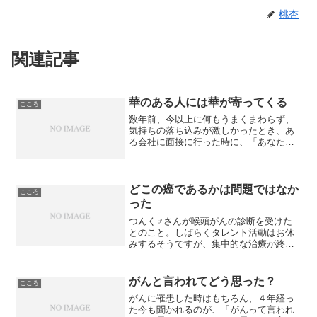
桃杏
関連記事
華のある人には華が寄ってくる
こころ
数年前、今以上に何もうまくまわらず、
気持ちの落ち込みが激しかったとき、あ
る会社に面接に行った時に、「あなたに
は華がない。部屋に入ってきた時の暗さ
に驚いた」って言われたことがありま
す。確かに、気分が浮かないと、暗くて
華がないでしょう。気分が浮...
どこの癌であるかは問題ではなか
こころ
った
つんく♂さんが喉頭がんの診断を受けた
とのこと。しばらくタレント活動はお休
みするそうですが、集中的な治療が終わ
れば、これまで通り仕事を続けていくと
のこと。私の母も喉頭がんか咽頭がんら
しかったです。「らしかった」って書く
がんと言われてどう思った？
こころ
と、自分の親のことなのに...
がんに罹患した時はもちろん、４年経っ
た今も聞かれるのが、「がんって言われ