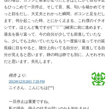
僕の場合、ガツンと衝撃が走ったときはとにかく頭も手足
もひっこめて一旦停止、そして音、風、匂いを確かめてそ
っと顔をだし、大丈夫とわかった瞬間、ポコンと足をだし
ます、何か起こった時、とにかく止まる、これ僕のイチオ
シです。ほとんど亀ですが(￣▽￣;)確実に前に進めます。
過去を振り返って、今の自分が少しでも前進していたな
ら、少しでも上向いていたならもう一度振り返ってその延
長線に目をやると、随分上向いてる自分が、前進してる自
分が見えると思います。静の時は静でも別に、人それぞれ
だと思います。失礼します。
桃杏
より:
2013年12月18日 7:29 PM
ニイさん、こんにちは(^^)
一旦停止は重要ですね。
私の場合、停止の仕方が甘いのかも知れません。