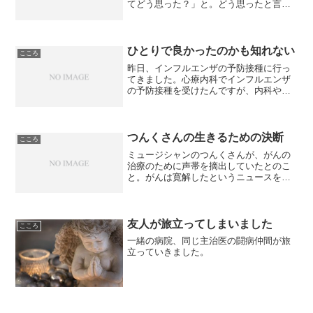
てどう思った？」と。どう思ったと言っ
たら納得するんでしょうかね。私が乳が
んの検査を聞きに行った時には「意外な
ことに悪性でした。悪性なので手術しな
いといけないんですよ」と...
ひとりで良かったのかも知れない
こころ
昨日、インフルエンザの予防接種に行っ
てきました。心療内科でインフルエンザ
の予防接種を受けたんですが、内科や耳
鼻科ではなく、心療内科で予防接種がで
きるなんて驚きです。毎年、予防接種前
の検温で、37度を超える熱があるのに、
今回は36.4度。いつ...
つんくさんの生きるための決断
こころ
ミュージシャンのつんくさんが、がんの
治療のために声帯を摘出していたとのこ
と。がんは寛解したというニュースを、
ついこの前に見た気がしたので、今回の
ニュースは衝撃的でした。声を使うこと
を仕事にしてきた人が、声が出なくなる
という選択をしたというの...
友人が旅立ってしまいました
こころ
一緒の病院、同じ主治医の闘病仲間が旅
立っていきました。