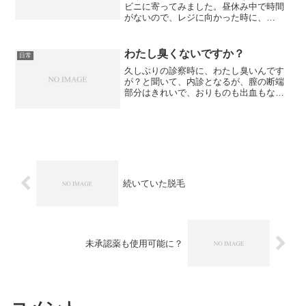
ビニに寄ってみました。昼休み中で時間
がないので、レジに向かった時に、
「Edyでお願いします。袋は要りませ
ん」と言ったところ、『コーヒーはSでよ
ろしいですか？』 と。そんな注文をし
わたし臭くないですか？
日常
ていない旨を伝えると、『S...
久しぶりの診察時に、わたし臭いんです
が？と聞いて、内診となるが、膣の断端
部分はきれいで、おりものも出血もなか
った
続いていた脱毛
未承認薬も使用可能に？