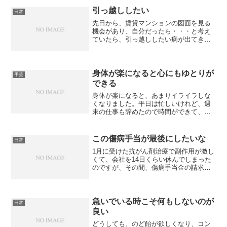
か～～～～し、手話を勉強したことがあ
り、挨拶ぐらいならできるか...
引っ越ししたい
日常
先日から、賃貸マンションの図面を見る
機会があり、自分だったら・・・と考え
ていたら、引っ越ししたい病が出てきま
した。あまりにも狭い我が家。物を捨て
るにも移動するにも大変だと分かり、も
はや、一人での片づけは不可能になって
きたので、それなら丸ごと...
身体が楽になると心にもゆとりが
手芸
できる
身体が楽になると、あまりイライラしな
くなりました。平日は忙しいけれど、週
末の仕事も辞めたので時間ができて、余
計に身体と心にゆとりができました。余
裕ができると、部屋の片づけに目がい
き、使わないものを処分しないといけな
この傷病手当が最後にしたいな
日常
いと思い、引き出し2つを占...
1月に受けた抗がん剤治療で副作用が激し
くて、会社を14日くらい休んでしまった
のですが、その間、傷病手当金の請求を
行い、今日、保険給付金支給決定通知書
が送られてきました。14日間の後半、一
日だけ出勤しちゃってました。まぁ、そ
の日以降分は不支給...
急いでいる時こそ何もしないのが
日常
良い
どうしても、のど飴が欲しくなり、コン