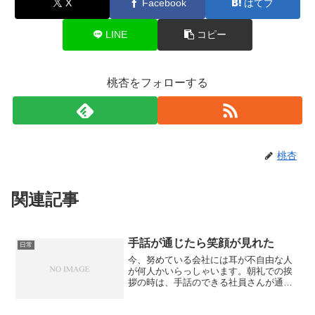
X
Facebook
はてブ
LINE
コピー
桃杏をフォローする
桃杏
関連記事
手話が通じたら笑顔が見れた
日常
今、努めている会社には耳が不自由な人
が何人かいらっしゃいます。朝礼での挨
拶の時は、手話のできる社員さんが通訳
していました。個別に挨拶に行くとき
に、通訳の人も一緒だったのですが、む