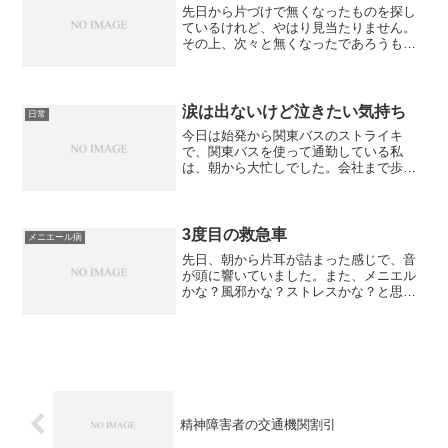
先日から片づけで無くなったものを探し
ているけれど、やはり見当たりません。
その上、次々と無くなったであろうもの
が出てきて、探しても探してもな
い・・・。こんなにまとまって無くなる
なんて変なので、どこかにあると思うの
ですが見つからなくて、一日中、...
涙は出ないけど泣きたい気持ち
日常
今日は始発から関東バスのストライキ
で、関東バスを使って通勤している私
は、朝から大忙しでした。会社まで歩い
て行ったのですが、大雨に強い風、も～
～～～大変でした。あんなに歩いたの
は、乳がんの手術前日に妹たちの買い物
に付き合って歩いた以来かも知れ...
3度目の救急車
メニエール病
先日、朝から片耳が詰まった感じで、音
が頭に響いていました。また、メニエル
かな？風邪かな？ストレスかな？と思い
ながら過ごし、帰宅途中の乗換駅に着い
た時、身体がぐらっとして、あれ？と思
いながら立ち上がって歩き出したのです
が真っ直ぐに歩けませんで...
精神障害者の交通機関割引