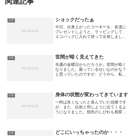
関連記事
ショックだったぁ
日常
今日、出来上がったコーギーを、友達に
プレゼントしようと、ラッピングして、
エコバッグに入れて持って出発しまし
た。歯医者で検診してもらい、ちょっと
時間があったので家電量販店を回り、そ
ろそろ駅に・・・と歩いていて、フト違
和感。コーギーを入れたエコ...
世間が暗く見えてきた
日常
先週の金曜日からだろうか。世間が暗く
なりました。曇っているせいなのかな？
と思っていたのですが、どうやら、私の
目が曇っているようです。子宮体がんの
抗がん剤治療中の時のように、ちゃんと
目を開けられません。眩しい訳でもない
のに、薄目でPC画面を見...
身体の状態が変わってきています
日常
一時は良くなったと喜んでいた頭痛です
が、また、以前と同じように出てくるよ
うになりました。指先のしびれも相変わ
らずなので、整体に行ってきたところ、
『頭部の緊張がひどくて、身体の状態が
変わってきています』とのこと。ミーテ
ィングで座っている時に、...
どこにいっちゃったのか・・・
日常