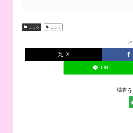
こころ
こころ
シ
X
LINE
桃杏を