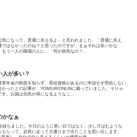
元気になって、普通に見えるよ」と言われました。「普通に見え
通ではなかったのね？と思ったのですが、まぁそれは良いかな
いた、もう一人の職場の人に、「何か病気なの？...
い人が多い？
障害年金の制度を知らず、受給資格があるのに申請せず受給しない
ったとの記事が、YOMIURIONLINに載っていました。そりゃ
す。お国は住民が得になるようなこ...
のかなぁ
0年経ちました。今日のように寒い日ではなく、少し汗ばむような
をもらって、必死に走って大通りまで出たことを思い出します。
に罹患し、自分で目に見えるくらいの腫瘍が後...