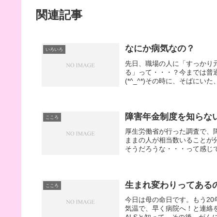
関連記事
なにか病気なの？
いろいろ
先日、職場の人に「すっかり
る」って・・・？今までは普
(*^_^*)その時に、そばに
障害年金制度を知らな
こころ
厚生労働省が行った調査で、
ままの人が相当数いることが分か
そうだろうな・・・って感じで
生まれ変わりってある
こころ
今日は母の命日です。もう2
気温で、早く病院へ！と連絡
ALSと知って、その後、がん