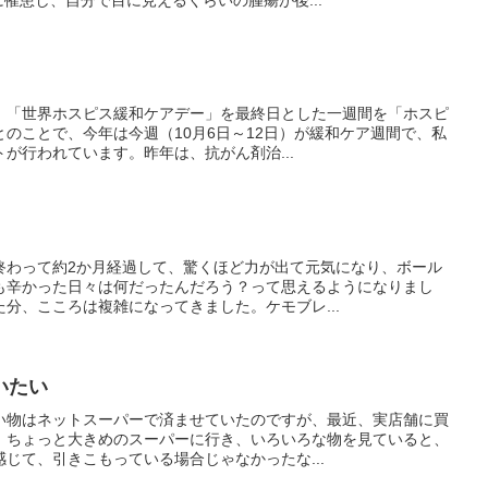
、「世界ホスピス緩和ケアデー」を最終日とした一週間を「ホスピ
のことで、今年は今週（10月6日～12日）が緩和ケア週間で、私
が行われています。昨年は、抗がん剤治...
終わって約2か月経過して、驚くほど力が出て元気になり、ボール
も辛かった日々は何だったんだろう？って思えるようになりまし
分、こころは複雑になってきました。ケモブレ...
いたい
い物はネットスーパーで済ませていたのですが、最近、実店舗に買
。ちょっと大きめのスーパーに行き、いろいろな物を見ていると、
じて、引きこもっている場合じゃなかったな...