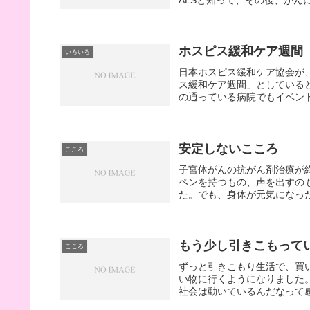
ホスピス緩和ケア週間
いろいろ
日本ホスピス緩和ケア協会が
ス緩和ケア週間」としていると
の通っている病院でもイベント
安定しないこころ
こころ
子宮体がんの抗がん剤治療が
ペンを持つもの、声を出すの
た。でも、身体が元気になった
もう少し引きこもって
こころ
ずっと引きこもり生活で、買
い物に行くようになりました
社会は動いているんだなって感