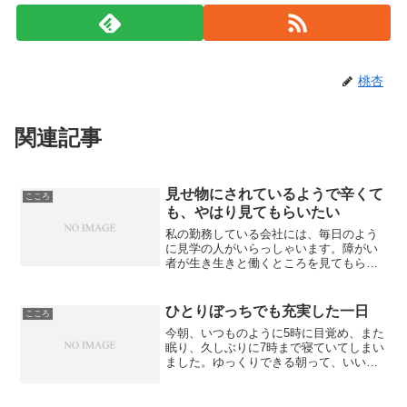
桃杏
関連記事
見せ物にされているようで辛くて
こころ
も、やはり見てもらいたい
私の勤務している会社には、毎日のよう
に見学の人がいらっしゃいます。障がい
者が生き生きと働くところを見てもらっ
ています。私も入社前に、「せっかくだ
から、見学していってください」と言わ
れみんなの礼儀正しさと、真剣に働く様
ひとりぼっちでも充実した一日
こころ
子に感動でした。でも実際...
今朝、いつものように5時に目覚め、また
眠り、久しぶりに7時まで寝ていてしまい
ました。ゆっくりできる朝って、いいも
のですね～♪髪の毛が伸びてきたので、昔
でいう「オオカミカット」のようだよっ
て職場の人に言われたので、後ろ髪だけ