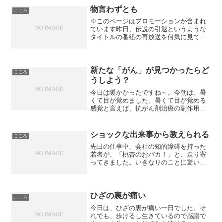
カットに行こうと思...
物言わずとも
こころ
※このページはプロモーションが含まれ
ています昨日、伝説の引退というような
タイトルの番組の再放送を何気に見てい
たところ、20年前に脳腫瘍で若くして亡
くなった、プロ野球の投手・津田恒美さ
んの引退のことも取り上げられていまし
た。私が、初めて読んだ...
新たな「がん」が見つかったらど
こころ
うしよう？
今日は暖かかったですね～。今朝は、暑
くて目が覚めました。暑くて目が覚める
感覚と言えば、抗がん剤治療の副作用を
想い出します。辛くて眠っても、暑くて
目が覚めて、また辛い。朝もゆっくり寝
ていたくても、暑くて暑くて目が覚め
ショックな出来事から教えられる
こころ
る。足がフワフワしているけ...
先日の仕事中、会社の知的障碍を持った
若者が、「桃杏のおバカ！」と、走り寄
ってきました。いきなりのことに驚いた
のと、はぁ～って感じだったのですが、
時間が経つにつれて、ショックに変わっ
てきました。感情をどうしていいのか分
からずに、突然、大きな声...
ひざの裏が痛い
こころ
今日は、ひざの裏が痛い一日でした。そ
れでも、歩けるし生きているので感謝で