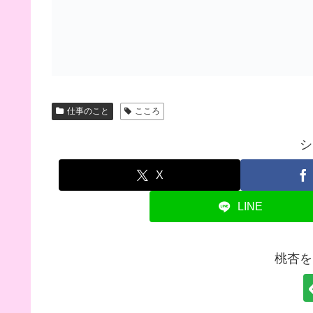
仕事のこと
こころ
シ
X
LINE
桃杏を