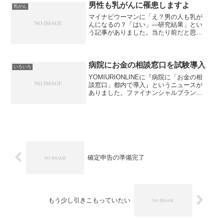
時10...
男性も乳がんに罹患しますよ
乳がん
マイナビウーマンに「え？男の人も乳が
んになるの？「はい」―研究結果」とい
う記事がありました。当たり前だと思っ
ていた内容ですが、意外に知られていな
いのでビックリです。20代の頃、生命保
険の加入で迷っていた男性が、がん保険
加入も迷っていたので、...
病院にお金の相談窓口を試験導入
いろいろ
YOMIURIONLINEに『病院に「お金の相
談窓口」都内で導入』というニュースが
ありました。ファイナンシャルプランナ
ー（FP)が相談にのるそうで、金融庁など
の主導で東京都内の病院で試験的に導入
されるそうです。病気が分かり病院に行
き、その後...
確定申告の準備完了
もう少し引きこもっていたい