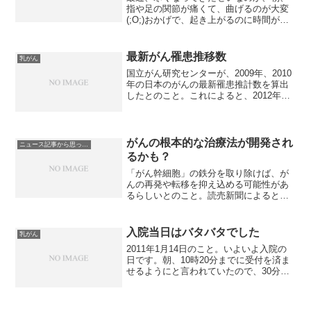
指や足の関節が痛くて、曲げるのが大変
(;O;)おかげで、起き上がるのに時間がか
かります(^_^;)アリミデックスの副作用だ
と思うものの、加齢のせいなのか？な
ど、いろいろ考えてしまいます。アリミ
最新がん罹患推移数
乳がん
デックスを服...
国立がん研究センターが、2009年、2010
年の日本のがんの最新罹患推計数を算出
したとのこと。これによると、2012年の
がん罹患数は、男性約46万8000人、女性
約33万7000人で、罹患部位で多いのが○
男性1位・・・胃2位・・・肺3位・・...
がんの根本的な治療法が開発され
ニュース記事から思ったこと
るかも？
「がん幹細胞」の鉄分を取り除けば、が
んの再発や転移を抑え込める可能性があ
るらしいとのこと。読売新聞によると、
がんの再発や転移の原因とされ、「がん
の親玉」とも呼ばれる「がん幹細胞」
は、細胞の鉄分を取り除けば抑え込める
入院当日はバタバタでした
乳がん
可能性があるとの研究成果を...
2011年1月14日のこと。いよいよ入院の
日です。朝、10時20分までに受付を済ま
せるようにと言われていたので、30分前
行動で9時50分には受付を済ませる予定だ
ったのですが、家を出るのが遅くなり、
しかも、電車は遅延。で、ギリギリの10