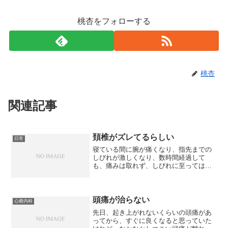
桃杏をフォローする
桃杏
関連記事
頚椎がズレてるらしい
日常
寝ている間に腕が痛くなり、指先までの
しびれが激しくなり、数時間経過して
も、痛みは取れず、しびれに至っては、
治らなくなってしまいました。子宮体が
んの抗がん剤治療の副作用の時のよう
に、ペットボトルを開けるのが痛いで
す。あまりの痛さに、女性専用の...
頭痛が治らない
心療内科
先日、起き上がれないくらいの頭痛があ
ってから、すぐに良くなると思っていた