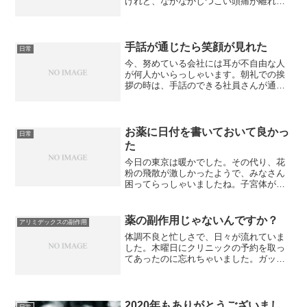
けれど、なかなかしつこい頭痛が離れて
くれません。それに、パニックらしい症
状も時々出てくるようになり、仕事中で
もなんでも、息が苦しくなり、心臓バク
バクになります。心臓バク...
手話が通じたら笑顔が見れた
日常
今、努めている会社には耳が不自由な人
が何人かいらっしゃいます。朝礼での挨
拶の時は、手話のできる社員さんが通訳
していました。個別に挨拶に行くとき
に、通訳の人も一緒だったのですが、む
か～～～～し、手話を勉強したことがあ
り、挨拶ぐらいならできるか...
お薬に日付を書いておいて良かっ
日常
た
今日の東京は暖かでした。その代り、花
粉の飛散が激しかったようで、みなさん
困ってらっしゃいましたね。子宮体がん
の手術後から、毎日、たくさんの薬を服
薬してきたのですが、先日、メニエール
の薬が中止となってから、服薬中の薬
薬の副作用じゃないんですか？
アリミデックスの副作用
は、乳がんの「アリミデック...
体調不良と忙しさで、日々が流れていま
した。木曜日にクリニックの予約を取っ
てあったのに忘れちゃいました。ガッカ
リです。金曜日の朝は、起きようにも、
頭痛とめまいが激しく、そのうちに、吐
き気と下痢になり、それでも会社に行こ
うと着替えしたは良いけれ...
2020年もありがとうございまし
日常