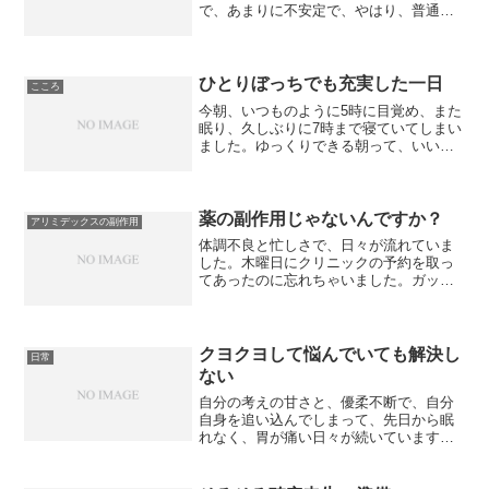
で、あまりに不安定で、やはり、普通の
（というのか）NTTの電話が良いなと
か、停電があってもネットにつながる方
法を考えようと思い、今の環境を解約し
て、新しい環境に！と思っ...
ひとりぼっちでも充実した一日
こころ
今朝、いつものように5時に目覚め、また
眠り、久しぶりに7時まで寝ていてしまい
ました。ゆっくりできる朝って、いいも
のですね～♪髪の毛が伸びてきたので、昔
でいう「オオカミカット」のようだよっ
て職場の人に言われたので、後ろ髪だけ
カットに行こうと思...
薬の副作用じゃないんですか？
アリミデックスの副作用
体調不良と忙しさで、日々が流れていま
した。木曜日にクリニックの予約を取っ
てあったのに忘れちゃいました。ガッカ
リです。金曜日の朝は、起きようにも、
頭痛とめまいが激しく、そのうちに、吐
き気と下痢になり、それでも会社に行こ
うと着替えしたは良いけれ...
クヨクヨして悩んでいても解決し
日常
ない
自分の考えの甘さと、優柔不断で、自分
自身を追い込んでしまって、先日から眠
れなく、胃が痛い日々が続いています。
今日も、一日中、悩んで考えて、過去を
後悔してクヨクヨしていましたが、考え