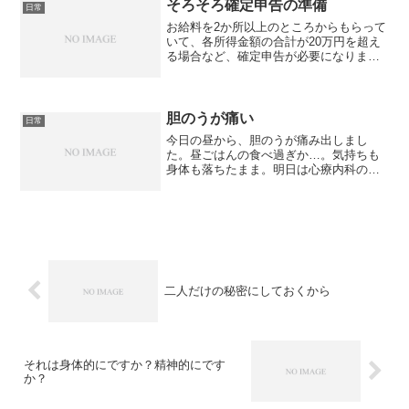
付くところは同じなんです。どれだけ考
そろそろ確定申告の準備
日常
えたところで、なるように...
お給料を2か所以上のところからもらって
いて、各所得金額の合計が20万円を超え
る場合など、確定申告が必要になりま
す。私は、昨年も年間医療費が多額にな
ったので、確定申告で医療費控除を受け
よう思い、会社からの源泉徴収票が待ち
きれなかったので、自分...
胆のうが痛い
日常
今日の昼から、胆のうが痛み出しまし
た。昼ごはんの食べ過ぎか…。気持ちも
身体も落ちたまま。明日は心療内科の診
察日。午後からお出かけです。今夜もゆ
っくり眠れますように。
二人だけの秘密にしておくから
それは身体的にですか？精神的にです
か？