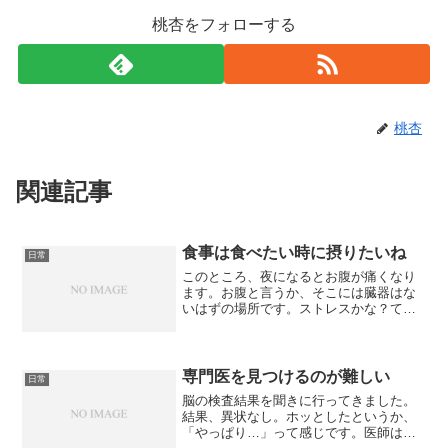
桃杏をフォローする
桃杏
関連記事
食事は食べたい時に摂りたいね
日常
このところ、夜になるとお腹が痛くなり
ます。お腹と言うか、そこには臓器はな
いはずの場所です。ストレスかな？て
か、お腹が空いていないのに時間がきた
から、無理やり食事を摂るという日々を
過ごしているからだと思うんです。会社
に勤務していたら、好きな時...
専門医を見つけるのが難しい
日常
脳の検査結果を聞きに行ってきました。
結果、異状なし。ホッとしたというか、
「やっぱり…」って感じです。医師は脳