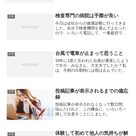
腫瘍か脳梗塞を疑っていたらしいのです
が、そんな形跡は影も形もなく、全く心
配いらないとのこと。でも、断続的に続
く頭痛があるのは事実で、...
検査専門の病院は手際が良い
日常
今日は会社からの健康診断に行ってきま
した。自分で検査機関を選んでよかった
ので、いろいろ電話して、一番親切で、
早く予約できる病院にしました。そこは
診断の専門機関らしく、検査を受ける人
ばかりで、順番に時間待ちをすることな
く呼ばれて検査ができて、...
台風で電車が止まって思うこと
日常
10年に1度と言われた台風が通過したよう
ですが、みなさん、大丈夫でしたか？私
は、今朝の出勤時には雨は止んでいたの
で、傘は持たずに出かけました。それで
も、電車が遅れていたら大変と思い、50
分早く出て、ホームで待っていたら、直
に電車が来て乗った...
投稿記事が表示されるまでの備忘
日常
録
投稿記事が表示されなくなって数日間。
悩んだけれど、この機会に、いろいろ一
掃して出直すことにしました。
体験して初めて他人の気持ちが解
日常