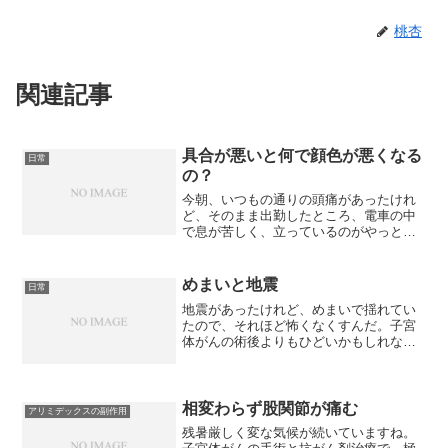
桃杏
関連記事
具合が悪いと何で顔色が悪くなる
日常
の？
今朝、いつもの通りの頭痛があったけれ
ど、そのまま出勤したところ、電車の中
で息が苦しく、立っているのがやっとの
状態。いつもなら一旦、電車を降りるの
ですが、今日はギリギリの時間だったの
で、我慢して乗り続け、無事に到着でき
めまいと地震
日常
てほっとしました。でも、...
地震があったけれど、めまいで揺れてい
たので、それほど怖くなくすんだ。子宮
体がんの術後よりもひどいかもしれな
い。
相変わらず股関節が痛む
アリミデックスの副作用
残暑厳しく変な気候が続いていますね。