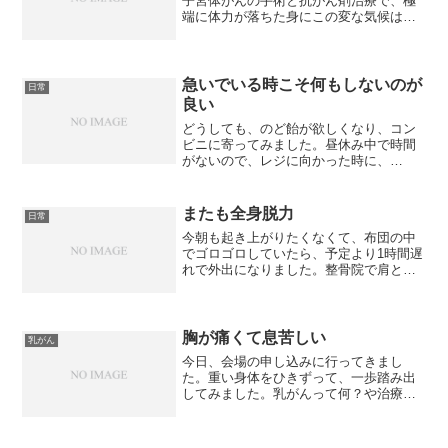
子宮体がんの手術と抗がん剤治療で、極
端に体力が落ちた身にこの変な気候は厳
しいです。今日も、会社に行ったのは良
いけれど、めまいが激しく途中、吐き気
もしてきました。でも、とっても忙しか
ったので、早退どころか休...
急いでいる時こそ何もしないのが
日常
良い
どうしても、のど飴が欲しくなり、コン
ビニに寄ってみました。昼休み中で時間
がないので、レジに向かった時に、
「Edyでお願いします。袋は要りませ
ん」と言ったところ、『コーヒーはSでよ
ろしいですか？』 と。そんな注文をし
またも全身脱力
日常
ていない旨を伝えると、『S...
今朝も起き上がりたくなくて、布団の中
でゴロゴロしていたら、予定より1時間遅
れで外出になりました。整骨院で肩と背
中をマッサージしてもらい、目的地に出
かけ、食事をしようと思ったら、また
も、急に右手の力が抜けたと思ったら、
全身の力が抜けました。心...
胸が痛くて息苦しい
乳がん
今日、会場の申し込みに行ってきまし
た。重い身体をひきずって、一歩踏み出
してみました。乳がんって何？や治療が
辛い・不安って人が話をしてくださる場
を作ります。聞かせてもらって一緒に考
えるのは、乳がん体験者コーディネータ