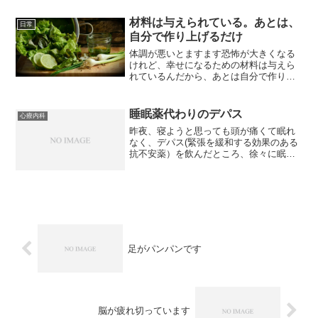
とばかり思い出すことに気が付き、それ
以来、日記は止めました...
材料は与えられている。あとは、
日常
自分で作り上げるだけ
体調が悪いとますます恐怖が大きくなる
けれど、幸せになるための材料は与えら
れているんだから、あとは自分で作り上
げていこう
睡眠薬代わりのデパス
心療内科
昨夜、寝ようと思っても頭が痛くて眠れ
なく、デパス(緊張を緩和する効果のある
抗不安薬）を飲んだところ、徐々に眠く
なり、気が付いたら朝でした。良かった
です～♪いつもの頭痛は、コンスタンとい
うデパスと同じような薬を飲むんです
が、すぐに出てこなかっ...
足がパンパンです
脳が疲れ切っています