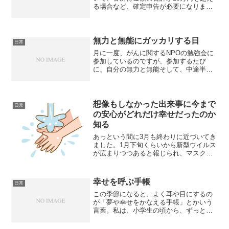
る場合など、確定申告が必要になりま
す。私は、昨年も年間医療費が多額にな
ったので、確定申告で医療費控除を受け
よう思い、会社からの源泉徴収票が待ち
きれなかったので、自分...
無力と無能にガッカリする日
日常
月に一度、がんに関するNPOの勉強会に
参加しているのですが、参加するたび
に、自分の無力と無能そして、中途半端
に参加していることにガッカリします。
役にたてるように何かしなくてはと思っ
ても何にもできることがないんですよ
ね。参加している人たちは、...
想像もしなかった出来事に今まで
日常
の安心がどれだけ幸せだったのか
知る
あっという間に3月も終わりに近づいてき
ました。1月下旬くらいから新型ウイルス
が広まりつつあると報じられ、マスクが
店頭から消えましたね。いろんな企業で
時差出勤や在宅勤務になり、イベント等
は中止。2か月経っても、いつ治まるのか
幸せを呼ぶ手帳
日常
分からない気配。。...
この季節になると、よく耳や目にするの
が「夢や幸せをかなえる手帳」とかいう
言葉。私は、小学生の頃から、ずっと日
記とお小遣い帳をつけていましたが、8年
くらい前に、日記を書くと一日の嫌なこ