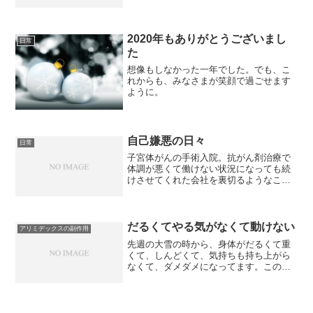
2020年もありがとうございまし
日常
た
想像もしなかった一年でした。でも、こ
れからも、みなさまが笑顔で過ごせます
ように。
自己嫌悪の日々
日常
子宮体がんの手術入院。抗がん剤治療で
体調が悪くて働けない状況になっても続
けさせてくれた会社を裏切るようなこと
になって自己嫌悪。2社で働かなければい
けない状況に自己嫌悪。落ち込むより、
精一杯働いて恩返ししよう
だるくてやる気がなくて動けない
アリミデックスの副作用
先週の大雪の時から、身体がだるくて重
くて、しんどくて、気持ちも持ち上がら
なくて、ダメダメになってます。このだ
るさとやる気のなさは一体、どうなった
のか？朝も起き上がれません。そして、
未だに片付いていない部屋を見てガッカ
リ。片づけを始めても、す...