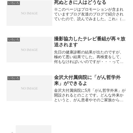
時、細かい雨が降って、その後には虹が
死ぬときに人はどうなる
いろいろ
出ていました。二重の虹です...
※このページはプロモーションが含まれ
ていますブログ友達のブログで紹介され
ていたので、読んでみました。これ↓（広
告)【中古】 死ぬときに人はどうなる10の
質問 あなたは考えたことがありますか？
/ 大津 秀一 / 致知出版社 【メール便送料
無...
撮影協力したテレビ番組が再々放
いろいろ
送されます
先日の健康診断の結果が出たのですが、
極めて悪い結果でした。再検査をして、
何もなければいいのですが・・・って感
じです。さて、昨年、あるテレビ番組に
取材協力させていただいたのですが、そ
の番組が、来月、再々放送されるそうで
金沢大付属病院に「がん哲学外
いろいろ
す。（番組の告知を手伝っ...
来」ができるよ
金沢大付属病院に5月「がん哲学外来」が
開設されるとのことです。どんな外来か
というと、がん患者やそのご家族から病
気や心の悩みの相談を受けてサポートす
る外来だそうです。金沢は私の地元で
す。しかも、その病院は、母が息を引き
取った病院です。その数か...