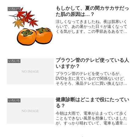
もしかして、夏の間カサカサだっ
いろいろ
た肌の原因は…？
涼しくなってきましたね。夜は肌寒いく
らいで、あの暑かった日々が遠くなって
くる気がします。この季節あるあるで、
家の中よりも外の方が涼しく、窓を開け
ていても、やはり、外が涼しい。部屋の
中には電気が点いているから、暖かくな
るんだと思うのと、物が多...
ブラウン管のテレビ使っている人
いろいろ
いますか？
ブラウン管のテレビを使っているが、
DVDを主に見ているので関係ないけど、
そろそろ、液晶テレビに買い換えなけれ
ばいけない
健康診断はどこまで役にたってい
いろいろ
る？
今朝は大雨で、電車が止まっていて歩く
こともできない風景を想像していました
が、すっかり晴れていて、電車も通常運
行で、良かった～と思うのと同時に、会
社を休めなくてショックでした。帰宅