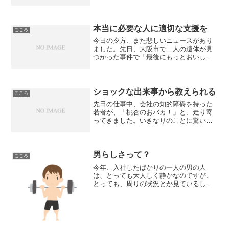
理的に難しい人。それでも会いたい。会
ってどうするんだ？って思うけれど会い
たい。在ってもらえないかも知れないけ
れど会いたい。元気なうち...
本当に必要な人に適切な支援を
こころ
今日の夕方、また悲しいニュースがあり
ました。先日、大阪市で二人の遺体が見
つかった事件で「最後にもっとおいしい
ものを食べさせてあげられなくてごめん
ね」と書いたメモが見つかったとのこ
と。生活苦から将来を悲観しての無理心
中かも知れないとのことだそ...
ショックな出来事から教えられる
こころ
先日の仕事中、会社の知的障碍を持った
若者が、「桃杏のおバカ！」と、走り寄
ってきました。いきなりのことに驚いた
のと、はぁ～って感じだったのですが、
時間が経つにつれて、ショックに変わっ
てきました。感情をどうしていいのか分
からずに、突然、大きな声...
男らしさって？
こころ
今年、入社したばかりの一人の男の人
は、とっても大人しく静かなのですが、
とっても、周りの状況とか見ているし、
人に対する気遣いや思いやりもあって、
好青年です。先日、その人と、トレーナ
ーが面談があり、その後トレーナーが、
「彼はとっても男らしい。そ...