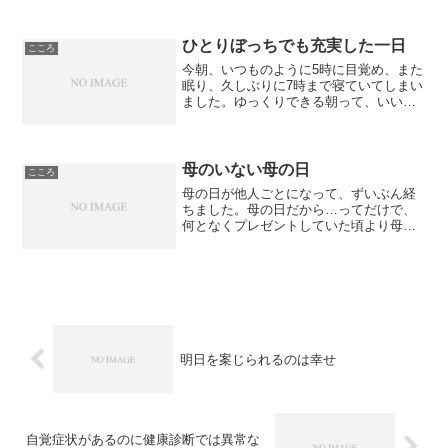
ひとりぼっちでも充実した一日
こころ
今朝、いつものように5時に目覚め、また
眠り、久しぶりに7時まで寝ていてしまい
ました。ゆっくりできる朝って、いいも
のですね～♪髪の毛が伸びてきたので、昔
でいう「オオカミカット」のようだよっ
て職場の人に言われたので、後ろ髪だけ
カットに行こうと思...
母のいない母の日
こころ
母の日が他人ごとになって、ずいぶん経
ちました。母の日だから…ってだけで、
何となくプレゼントしていた頃より母に
感謝して贈り物をしたいと想う年齢にな
ったというのに既に母はいない。夕方、
18歳くらいの男の子が、カーネーション
の花束を片手に自転車に...
明日を案じられるのは幸せ
自覚症状があるのに健康診断では異常な