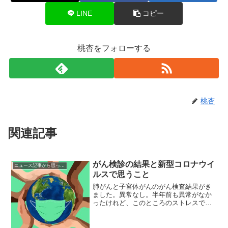
LINE
コピー
桃杏をフォローする
桃杏
関連記事
がん検診の結果と新型コロナウイ
ニュース記事から思ったこと
ルスで思うこと
肺がんと子宮体がんのがん検査結果がき
ました。異常なし。半年前も異常がなか
ったけれど、このところのストレスで、
少しだけ、もしかしたら？って思ってい
たので、何もなくて良かったです。今回
のがん検診は、全て無料で受けさせても