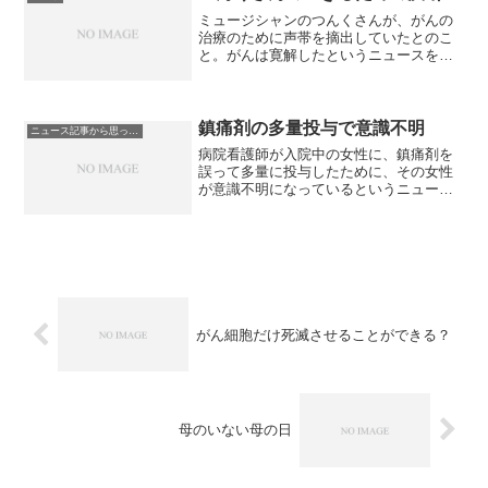
いる、ネ...
ミュージシャンのつんくさんが、がんの
治療のために声帯を摘出していたとのこ
と。がんは寛解したというニュースを、
ついこの前に見た気がしたので、今回の
ニュースは衝撃的でした。声を使うこと
を仕事にしてきた人が、声が出なくなる
という選択をしたというの...
鎮痛剤の多量投与で意識不明
ニュース記事から思ったこと
病院看護師が入院中の女性に、鎮痛剤を
誤って多量に投与したために、その女性
が意識不明になっているというニュース
がありました。担当の看護師が女性から
鎮痛剤の投与を止めてほしいと言われた
ため、鎮痛剤の点滴を外す操作を行っ
た。その際、機械のポンプを...
がん細胞だけ死滅させることができる？
母のいない母の日