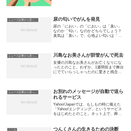
らうことができました。住...
尿の匂いでがんを発見
ニュース記事から思ったこと
尿の「におい」の「におい」は「臭い」
なのか「匂い」なのかどちらでしょう？
臭気は「臭い」で、心地よい匂いは「匂
い」だと思っていたので尿のにおいは
「臭い」だと思ったのですが、あるメデ
ィアで「匂い」と使われていたので、
「匂い」にしました。と、前置...
川島なお美さんが胆管がんで死去
ニュース記事から思ったこと
女優の川島なお美さんがお亡くなりにな
ったとのこと。わずか、1週間前まで舞台
にでていらっしゃったのに驚きと残念な
想いでいっぱいです。痩せたのでは？と
言われて、「全然、痩せてないですよ」
って明るく笑っていらっしゃったけれ
ど、ほとんど食べられなく...
お別れのメッセージが自動で送ら
ニュース記事から思ったこと
れるサービス
Yahoo!Japanでは、もしもの時に備えた
「Yahoo!エンディング」というサービス
をはじめたとのこと。ネット上で、葬儀
の見積もりや手配、相続や遺言などの手
続きや自分が亡くなった時のための準備
をおこなうのだそうです。私が心配して
つんくさんの生きるための決断
こころ