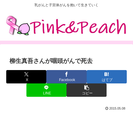
乳がんと子宮体がんを抱いて生きていく
柳生真吾さんが咽頭がんで死去
X
Facebook
はてブ
LINE
コピー
2015.05.08