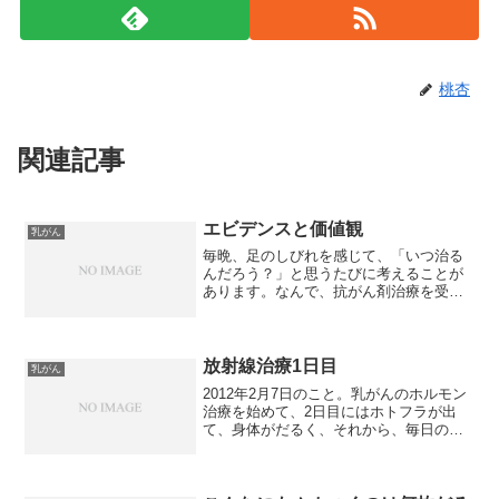
桃杏
関連記事
エビデンスと価値観
乳がん
毎晩、足のしびれを感じて、「いつ治る
んだろう？」と思うたびに考えることが
あります。なんで、抗がん剤治療を受け
たんだろう？？子宮体がんの手術後、病
理検査の結果が出て、抗がん剤の追加治
療が必要だと主治医の説明で末梢神経異
常が起こると聞いて、「嫌...
放射線治療1日目
乳がん
2012年2月7日のこと。乳がんのホルモン
治療を始めて、2日目にはホトフラが出
て、身体がだるく、それから、毎日のよ
うに頭痛と倦怠感が続いていました。そ
んな中、放射線治療を始めることになり
ました。初日はこれからの治療の目印