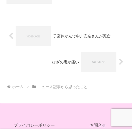
は無い様子。ただ、胸全体が真っ白にな
っていて、反対の胸も白く映っているの
で、これは手術中にマンモにかけてみる
のが一番いいとの...
子宮体がんで中川安奈さんが死亡
ひざの裏が痛い
ホーム
ニュース記事から思ったこと
プライバシーポリシー
お問合せ