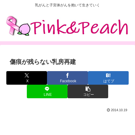
乳がんと子宮体がんを抱いて生きていく
傷痕が残らない乳房再建
X
Facebook
はてブ
LINE
コピー
2014.10.19