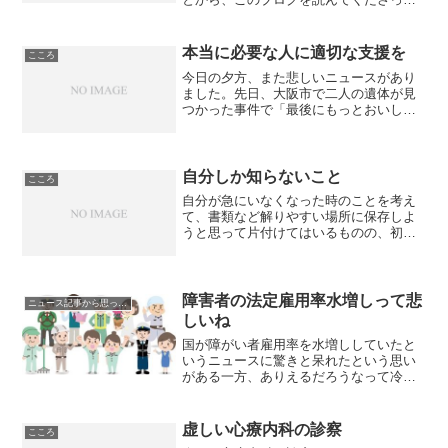
いることを知り、Twitterでも仲良くして
いただいていました。私が「中途半端な
がん患者として何ができるか」って記事
本当に必要な人に適切な支援を
こころ
を書いたときにも...
今日の夕方、また悲しいニュースがあり
ました。先日、大阪市で二人の遺体が見
つかった事件で「最後にもっとおいしい
ものを食べさせてあげられなくてごめん
ね」と書いたメモが見つかったとのこ
と。生活苦から将来を悲観しての無理心
中かも知れないとのことだそ...
自分しか知らないこと
こころ
自分が急にいなくなった時のことを考え
て、書類など解りやすい場所に保存しよ
うと思って片付けてはいるものの、初め
は良くても、だんだんと一か所にまとま
らずに、いろんなとこに片付けてしま
い、収拾がつかなくなってしまいます。
それと同じで、ネット上の情...
障害者の法定雇用率水増しって悲
ニュース記事から思ったこと
しいね
国が障がい者雇用率を水増ししていたと
いうニュースに驚きと呆れたという思い
がある一方、ありえるだろうなって冷静
に感じられます。障がい者の法定雇用率
制度とは、障害者雇用促進法に基づき、
身体障害者、知的障害者、精神障害者
虚しい心療内科の診察
こころ
を、決められた割合以上の人...