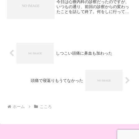
今日は心療内科の診察だったのですが、
いつもの通り、前回の診察からの変わっ
たことを話して終了。何をしに行ってい
るのか、いつも疑問です。「無理しない
よういに」「お大事に」そんな言葉で送
り出されるのですが、その言葉も疑問に
思います。他の人にも同じ...
しつこい頭痛に鼻血も加わった
頭痛で寝返りもうてなかった
ホーム
こころ