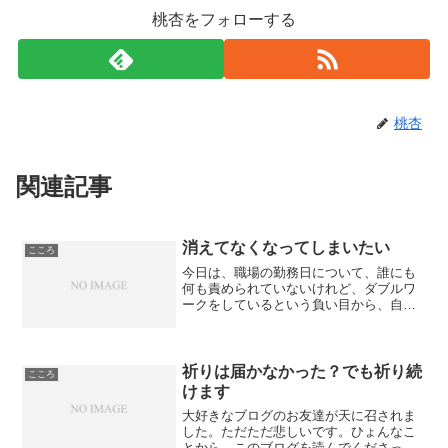
桃杏をフォローする
桃杏
関連記事
消えてなくなってしまいたい
こころ
今日は、職場の勤務日について、誰にも
何も責められていないけれど、ダブルワ
ークをしているという負い目から、自分
が悪いんだと自分で自分を責めていた一
日でした。自分さえいなくなれば全て丸
く収まるんだと思い、今すぐにでも職場
から逃げ出したくなり、来...
祈りは届かなかった？でも祈り続
こころ
けます
大好きなブログのお友達が天に召されま
した。ただただ悲しいです。ひょんなこ
とから、このブログを読んでくださって