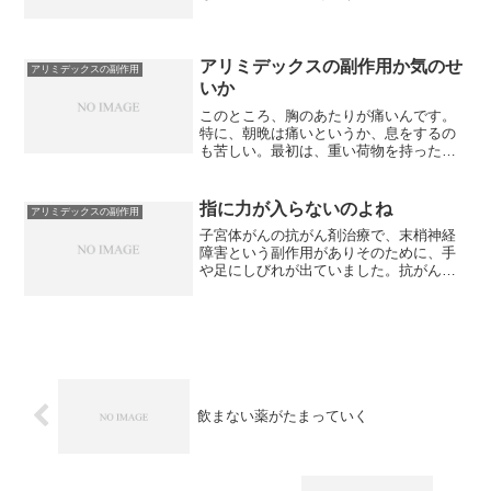
なってきたので、2週間前に服薬を中止し
ました。でも、関節痛は治らな
い・・・。それどころか、ますますひど
くなってくる気がします。まず、...
アリミデックスの副作用か気のせ
アリミデックスの副作用
いか
このところ、胸のあたりが痛いんです。
特に、朝晩は痛いというか、息をするの
も苦しい。最初は、重い荷物を持ったか
らかな？とか思っていたのですが、あま
りにも続くので、これは違うのではない
か？と。乳がんのホルモン治療でアリミ
指に力が入らないのよね
アリミデックスの副作用
デックスという薬を服薬し...
子宮体がんの抗がん剤治療で、末梢神経
障害という副作用がありそのために、手
や足にしびれが出ていました。抗がん剤
治療が終わって1年半。やはり、このしび
れは残っています。でも、微妙に残って
いるだけなので、あまり気にしていない
のですが、PCのキーボ...
飲まない薬がたまっていく