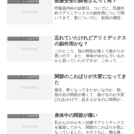
医療安全の師長さんって何？
アリミデックスの副作用
呼吸器内科の診察日。ついでに、乳腺外
科でアリミデックスの副作用について聞
いてきて、更についでに、前回の通院時
に消化器内科の先生から言われたことや
これまでの病院の対応などについて、話
をする機会をもらいました。医療安全の
師長さんと言う人と話をし...
忘れていたけれどアリミデックス
アリミデックスの副作用
の副作用かな？
このところ、指の関節が痛くて曲がりが
悪いので、また、身体がゆがんでいるの
かと思っていたのですが、これって、乳
がんのホルモン治療薬のアリミデックス
の副作用なのかも？アリミデックスを服
薬し始めた頃には、指の関節が曲がりに
関節のこわばりが大変になってき
アリミデックスの副作用
くくなるから眠るときには...
た
最近、寒くなってきたせいなのか、朝、
指や足の関節が痛くて、曲げるのが大変
(;O;)おかげで、起き上がるのに時間がか
かります(^_^;)アリミデックスの副作用だ
と思うものの、加齢のせいなのか？な
ど、いろいろ考えてしまいます。アリミ
身体中の関節が痛い
アリミデックスの副作用
デックスを服...
乳がんのホルモン治療でアリミデックス
を服薬してから、関節のこわばりが気に
なっていました。そのうちに、胸も痛く