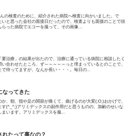
。乳がんの検査のために、紹介された病院へ検査に向かいました。で
たいと思った会社の面接日だったので、検査よりも面接のことで頭
らった病院でエコーを撮って、その画像...
「要治療」の結果が出たので、治療に通っている病院に相談したく
問い合わせたところ、ず～～～～～っと埋まっているとのことで、
で待ってますが、なんか長い・・・。毎日の...
になってきた
か、朝、指や足の関節が痛くて、曲げるのが大変(;O;)おかげで、
す(^_^;)アリミデックスの副作用だと思うものの、加齢のせいな
まいます。アリミデックスを服...
されたって事なの？