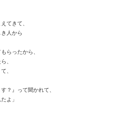
こえてきて、
しき人から
てもらったから、
たら、
きて、
ます？』って聞かれて、
れたよ」