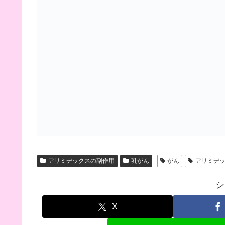
アリミデックスの副作用
乳がん
がん
アリミデ
シ
X