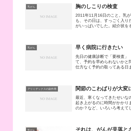
胸のしこりの検査
乳がん
2011年11月16日のこと
も、その日は、すっごく入り
がいっぱいでした。紹介状をも
早く病院に行きたい
乳がん
先日の健康診断で「要検査」
て、予約を早められないかと
仕方なく予約の取ってある日ま
関節のこわばりが大変
アリミデックスの副作用
最近、寒くなってきたせいなの
起き上がるのに時間がかかりま
のか？など、いろいろ考えてし
それは、がんが見落と
乳がん