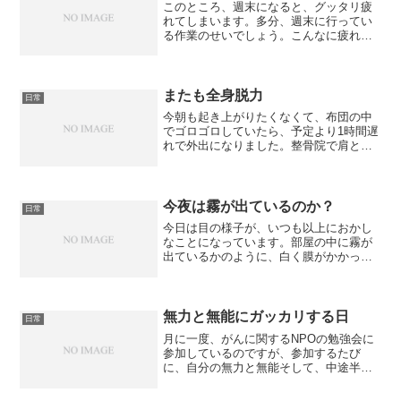
このところ、週末になると、グッタリ疲
れてしまいます。多分、週末に行ってい
る作業のせいでしょう。こんなに疲れる
のなら、辞めたい逃げ出したいって思う
けれど、しばらくは我慢我慢。そのうち
に、脳が覚えてきて、身体も慣れてき
て、疲れが出なくなるはずで...
またも全身脱力
日常
今朝も起き上がりたくなくて、布団の中
でゴロゴロしていたら、予定より1時間遅
れで外出になりました。整骨院で肩と背
中をマッサージしてもらい、目的地に出
かけ、食事をしようと思ったら、また
も、急に右手の力が抜けたと思ったら、
全身の力が抜けました。心...
今夜は霧が出ているのか？
日常
今日は目の様子が、いつも以上におかし
なことになっています。部屋の中に霧が
出ているかのように、白く膜がかかって
います。多分、今日は一日中、PCの画面
を見ていたせいでしょう。若い頃は、一
日中、ゲームをしていても大丈夫だった
のに、こんな時、歳はと...
無力と無能にガッカリする日
日常
月に一度、がんに関するNPOの勉強会に
参加しているのですが、参加するたび
に、自分の無力と無能そして、中途半端
に参加していることにガッカリします。
役にたてるように何かしなくてはと思っ