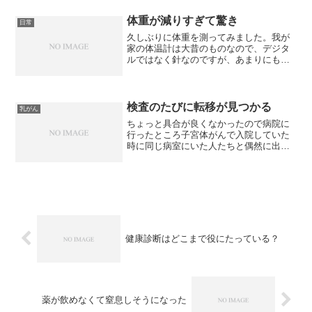
ても何にもできることがないんですよ
ね。参加している人たちは、...
体重が減りすぎて驚き
日常
久しぶりに体重を測ってみました。我が
家の体温計は大昔のものなので、デジタ
ルではなく針なのですが、あまりにも少
なすぎて、何キロなのか針の位置が分か
りませんでした。子宮体がんの術後に急
激に体重が減って、抗がん剤治療中もど
んどん減っていって大丈夫...
検査のたびに転移が見つかる
乳がん
ちょっと具合が良くなかったので病院に
行ったところ子宮体がんで入院していた
時に同じ病室にいた人たちと偶然に出会
いました。退院直後は、診察に行くと、
必ず誰かに会っていたけれど、2年も経て
ば、診察に通っている人は少なくなり嬉
しい事だけれど、ちょっ...
健康診断はどこまで役にたっている？
薬が飲めなくて窒息しそうになった