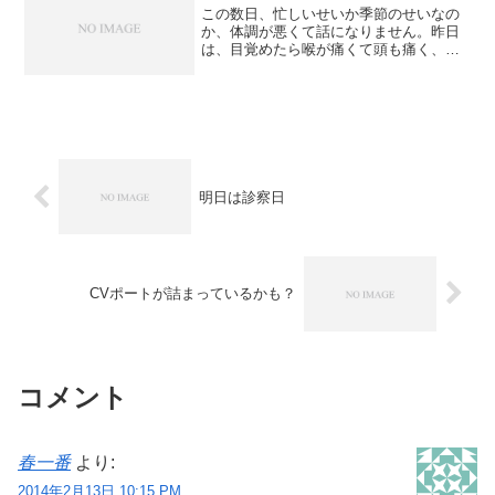
この数日、忙しいせいか季節のせいなの
か、体調が悪くて話になりません。昨日
は、目覚めたら喉が痛くて頭も痛く、外
出したものの、途中で帰ってきてから動
けなくなりました。そして、今朝も動け
ず、ずっと寝たまま。目が腐るかと思う
くらい寝たんじゃないでし...
明日は診察日
CVポートが詰まっているかも？
コメント
春一番
より:
2014年2月13日 10:15 PM