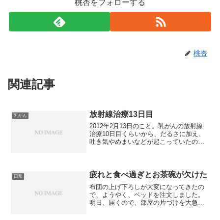
桃杏をフォローする
桃杏
関連記事
放射線治療13日目
乳がん
2012年2月13日のこと。乳がんの放射線
治療10日目くらいから、だるさに加え、
吐き気やめまいなどが起こっていたので
すが、この日は、寒くてだるくて、起き
上がるのが辛く、病院にギリギリ間にあ
う時間に起き上がり、体温を測ったら
37.6度で微妙(...
疲れと食べ過ぎとお茶碗が欠けた
日常
布団の上げ下ろしが大変になってきたの
で、ようやく、ベッドを注文しました。
明日、届くので、部屋の片づけを大急ぎ
でしていたのですが、残しておいた衣装
ケースのようなものが壊れて、収納がな