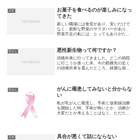
くて困った困った。部屋のあっちこっち
に物を移動させながら、よ...
お菓子を食べるのが楽しみになっ
日常
てきた
新しい職場には食堂があり、安いだけで
なく、新鮮な野菜のサラダバーがあり、
野菜不足の私には、とってもありがたい
です。でも、満腹感はないし、すぐにお
腹が空いて、終業時間近くになると、お
腹すいた～ってなるんです。帰宅して、
悪性新生物って何ですか？
乳がん
食べるぞ！と思っても、そ...
頭痛外来に行ってきました。どこの病院
に行こうか迷った末、今の勤務先の近く
の頭痛外来を選んだところ、綺麗な病院
なのですが、看護師さんもお医者さんも
不愛想でちょっと残念。問診票に、「過
去に病気をしたことがありますか？」と
書かれていて『悪性腫瘍』...
がんに罹患してみないと分からな
乳がん
い
私が乳がんに罹患し、手術と放射線治療
を開始した時、手術が怖いとか、治療が
大変だとか考えることはなく、ただた
だ、仕事とその後の生活の心配だけでし
た。なので、放射線治療の副作用があっ
た時には、多少困りました。放射線治療
に副作用があるなんて、思い...
具合が悪くて話にならない
日常