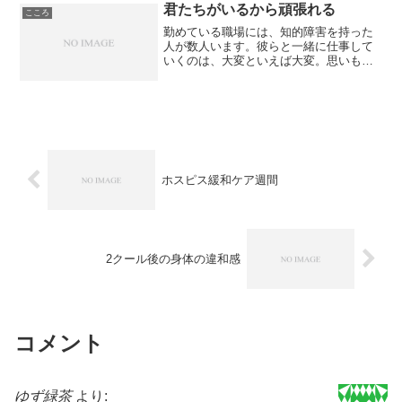
今。何を重要視して過ごせば...
君たちがいるから頑張れる
こころ
勤めている職場には、知的障害を持った
人が数人います。彼らと一緒に仕事して
いくのは、大変といえば大変。思いもか
けないことが出来なかったり、同じ間違
いを繰り返したり。でも、障害を持って
いない人たちとだって些細な言葉の行き
違いで、全く違う方向に進...
ホスピス緩和ケア週間
2クール後の身体の違和感
コメント
ゆず緑茶
より: