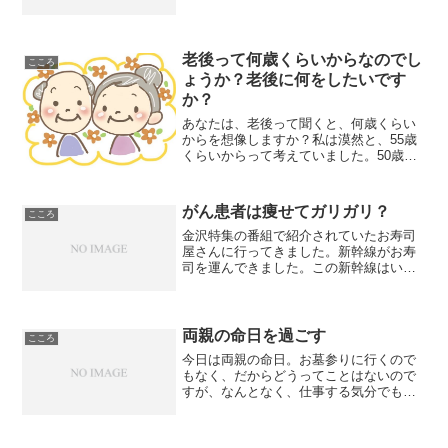
鼻科ではなく、心療内科で予防接種がで
きるなんて驚きです。毎年、予防接種前
の検温で、37度を超える熱があるのに、
今回は36.4度。いつ...
老後って何歳くらいからなのでし
こころ
ょうか？老後に何をしたいです
か？
あなたは、老後って聞くと、何歳くらい
からを想像しますか？私は漠然と、55歳
くらいからって考えていました。50歳を
過ぎたら働きたくないって願望があっ
て、それ以降は老後で良いかな？って思
っていたのです。でも、自分がその年齢
がん患者は痩せてガリガリ？
こころ
に近づいていくたびに、...
金沢特集の番組で紹介されていたお寿司
屋さんに行ってきました。新幹線がお寿
司を運んできました。この新幹線はいつ
まで使うんでしょうかね？お寿司を食べ
た翌日、叔母さんに挨拶に行ったのです
が、あいにくと留守で従兄弟に挨拶して
きました。その後、叔母さ...
両親の命日を過ごす
こころ
今日は両親の命日。お墓参りに行くので
もなく、だからどうってことはないので
すが、なんとなく、仕事する気分でもな
く、有休をとって友達と出かけて、落ち
着いた一日を過ごすことができました。
一日一日と両親の年齢に近づいている