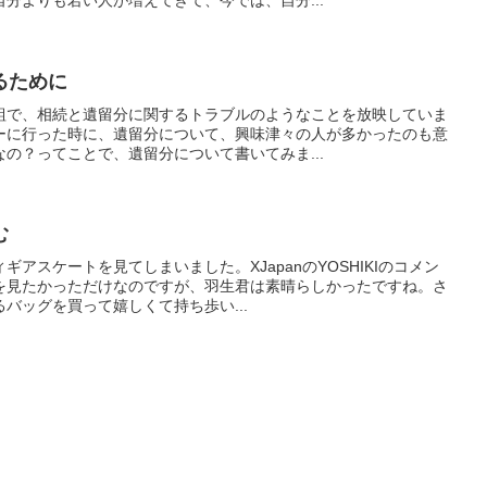
分よりも若い人が増えてきて、今では、自分...
るために
組で、相続と遺留分に関するトラブルのようなことを放映していま
ーに行った時に、遺留分について、興味津々の人が多かったのも意
の？ってことで、遺留分について書いてみま...
む
アスケートを見てしまいました。XJapanのYOSHIKIのコメン
を見たかっただけなのですが、羽生君は素晴らしかったですね。さ
バッグを買って嬉しくて持ち歩い...