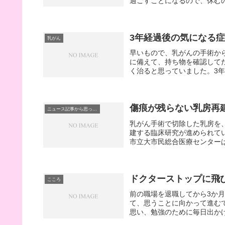
過ごすことになるので、休むの
3年経過後の気になる
乳がん
早いもので、乳がんの手術か
に備えて、持ち物を確認して
く治ると思っていました。3年
傷痕が残らない乳房再
ニュース記事から思ったこと
乳がん手術で切除した乳房を
建する臨床研究が進められて
市立大市民総合医療センターは
ドクターストップに飛
こころ
前の職場を退職してから3か
て、思うことに向かって進む
思い、勉強のために毎日出かけ