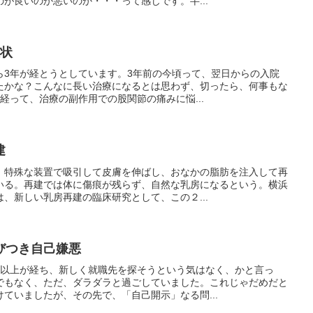
が良いのか悪いのか・・・って感じです。半...
症状
ら3年が経とうとしています。3年前の今頃って、翌日からの入院
たかな？こんなに長い治療になるとは思わず、切ったら、何事もな
経って、治療の副作用での股関節の痛みに悩...
建
、特殊な装置で吸引して皮膚を伸ばし、おなかの脂肪を注入して再
いる。再建では体に傷痕が残らず、自然な乳房になるという。横浜
、新しい乳房再建の臨床研究として、この２...
びつき自己嫌悪
月以上が経ち、新しく就職先を探そうという気はなく、かと言っ
でもなく、ただ、ダラダラと過ごしていました。これじゃだめだと
ていましたが、その先で、「自己開示」なる問...