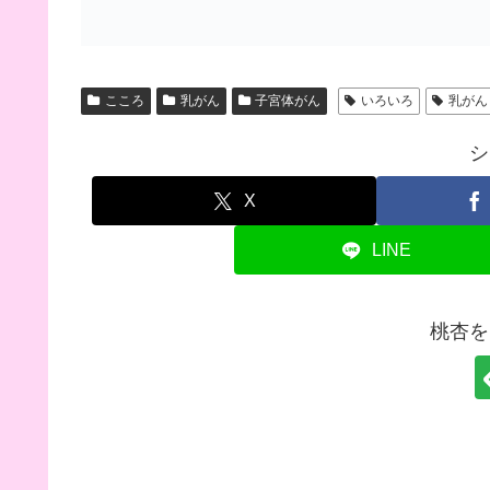
こころ
乳がん
子宮体がん
いろいろ
乳がん
シ
X
LINE
桃杏を