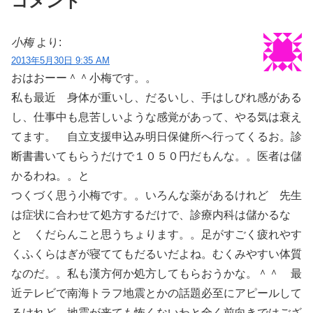
コメント
小梅
より:
2013年5月30日 9:35 AM
おはおーー＾＾小梅です。。
私も最近 身体が重いし、だるいし、手はしびれ感がある
し、仕事中も息苦しいような感覚があって、やる気は衰え
てます。 自立支援申込み明日保健所へ行ってくるお。診
断書書いてもらうだけで１０５０円だもんな。。医者は儲
かるわね。。と
つくづく思う小梅です。。いろんな薬があるけれど 先生
は症状に合わせて処方するだけで、診療内科は儲かるな
と くだらんこと思うちょります。。足がすごく疲れやす
くふくらはぎが寝ててもだるいだよね。むくみやすい体質
なのだ。。私も漢方何か処方してもらおうかな。＾＾ 最
近テレビで南海トラフ地震とかの話題必至にアピールして
るけれど、地震が来ても怖くないわと全く前向きではござ