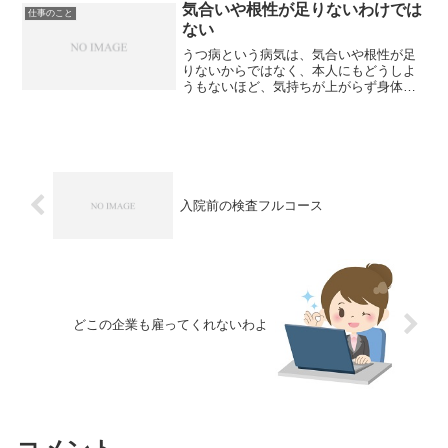
とっていた先生も、途中から嫌...
気合いや根性が足りないわけでは
仕事のこと
ない
うつ病という病気は、気合いや根性が足
りないからではなく、本人にもどうしよ
うもないほど、気持ちが上がらず身体が
動かず、食べることすらできなく、人の
言っていることが理解できないし、なん
だか訳の分からない自分になってしまい
ます。出来ると思って言わ...
入院前の検査フルコース
どこの企業も雇ってくれないわよ