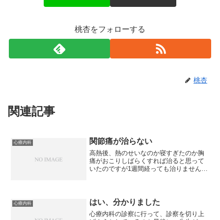
桃杏をフォローする
桃杏
関連記事
関節痛が治らない
心療内科
高熱後、熱のせいなのか寝すぎたのか胸
痛がおこりしばらくすれば治ると思って
いたのですが1週間経っても治りません。
それどころか、ますます息が苦しくなっ
ています。それに、乳がんの手術で摘出
した部分も痛いし正座をすることが多い
せいなのか、股関節も腫...
はい、分かりました
心療内科
心療内科の診察に行って、診察を切り上