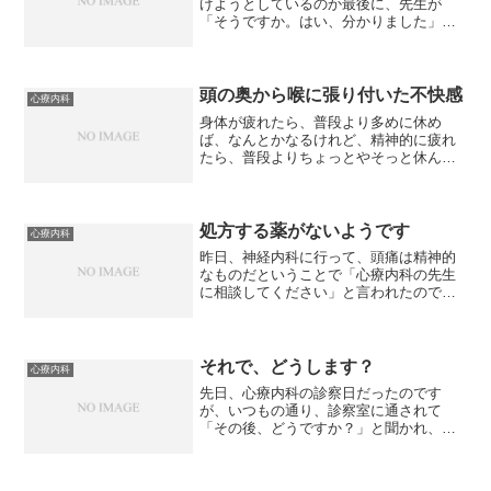
げようとしているのか最後に、先生が
「そうですか。はい、分かりました」と
言うのですが、その言葉に、妙に違和感
です。分かったって、何が分かったとい
うのか？すぐに解決しました。→これ
は、診察時に「前回の診察から...
頭の奥から喉に張り付いた不快感
心療内科
身体が疲れたら、普段より多めに休め
ば、なんとかなるけれど、精神的に疲れ
たら、普段よりちょっとやそっと休んだ
ところでどうにもならないですね。この
ところの疲れで、頭が動かないし、いつ
も何かに追われているような感覚。だか
らなのか、のどの奥の異物感...
処方する薬がないようです
心療内科
昨日、神経内科に行って、頭痛は精神的
なものだということで「心療内科の先生
に相談してください」と言われたので、
ジェイゾロフトを飲み続けるのか、他の
薬のするのか相談に行きました。ジェイ
ゾロフトの服薬は、すぐに止めてくださ
いとのことでしたが、代わ...
それで、どうします？
心療内科
先日、心療内科の診察日だったのです
が、いつもの通り、診察室に通されて
「その後、どうですか？」と聞かれ、最
近の精神不安定な話をすると、「どうし
ました？何がありましたか？」と聞かれ
たので、話し始めました。最初はメモを