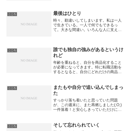
日でした。自分さえいなくなれば全て丸
く収まるんだと思い、今すぐにでも職場
から逃げ出したくなり、来...
最後はひとり
こころ
時々、勘違いしてしまいます。私は一人
で生きている。一人で何でもできるっ
て。大きな間違い。いろんな人に支えら
れ助けられて今があります。絶対に勘違
いしてはいけないこと。でも、痛みも悲
しみも苦しみも、誰にも代わってはもら
えません。支えをもらっても...
誰でも独自の強みがあるというけ
こころ
れど
年齢を重ねると、自分を商品化すること
が必要になってきます。特に転職活動を
するとなると、自分にどれだけの商品価
値があって、どれだけ企業の繁栄に貢献
できるかをアピールする必要がありま
す。組織に属さずに、自分で何かをする
またもや自分で追い込んでしまっ
こころ
ならば余計に自分をアピール...
た
すっかり落ち着いたと思っていた問題
が、この週末に、また再燃しました(;O;)
一件落着！と安心しきっていただけに、
衝撃が大きく、冷静なつもりでもパニッ
クになってしまいました。そこで、私の
悪い癖で、喋りすぎました(^_^;)それで
そして忘れられていく
こころ
も、ずっと抑え...