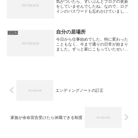
気がついたら、ずいぶんとブログの更新
をしていませんでしたね。なので、ログ
インのパスワードも忘れかけていまし
た。自分でも忘れているのだから、こう
やって、私がブログを書いていたことも
忘れられていくんでしょうね。毎日、な
んとか元気に忙しく過ごして...
自分の居場所
こころ
今日から仕事始めでした。特に変わった
こともなく、今まで通りの日常が始まり
ました。ずっと家にこもっていたせい
か、電車に酔ってしまい、途中で帰ろう
かと思いながら出社しました。さて、新
しい年になると、「今年の抱負」などと
良く聞きますが、私は抱負な...
エンディングノートの訂正
家族が余命宣告受けたら休職できる制度