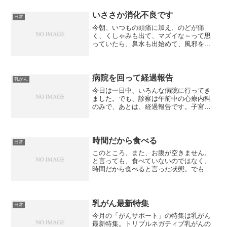
んてラッキー☆と思って受けた結果、右
乳腺術後。局所再...
いささか消化不良です
日常
今朝、いつもの頭痛に加え、のどが痛
く、くしゃみも出て、マズイな～って思
っていたら、鼻水も出始めて、風邪をひ
いてしまったらしいです。早めに薬を飲
まなきゃと思って、冷蔵庫の中を探した
ら、通院している病院でもらった風邪薬
が入ってました。1年は大丈...
病院を回って経過報告
乳がん
今日は一日中、いろんな病院に行ってき
ました。でも、診察は午前中の心療内科
のみで、あとは、経過報告です。子宮体
がんと乳がんかも知れない？と、今の病
院に紹介状を書いてくださった先生に、
無事に子宮体がんの治療が終わり、今は
乳がんのホルモン治療のみ...
時間だから食べる
日常
このところ、また、お腹が空きません。
と言っても、食べていないのではなく、
時間だから食べると言った状態。でも、
食べても食べても満腹感がなく、食べた
ものはどこに行っているのだろう？確実
に太っているから体内に吸収されている
ことは分かるけれど、何で...
乳がん最新特集
日常
今月の「がんサポート」の特集は乳がん
最新特集。トリプルネガティブ乳がんの