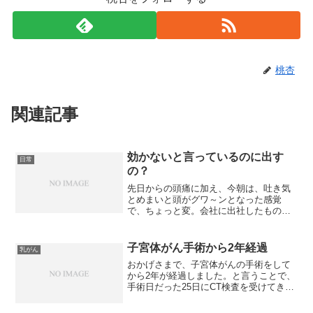
桃杏
関連記事
効かないと言っているのに出す
日常
の？
先日からの頭痛に加え、今朝は、吐き気
とめまいと頭がグワ～ンとなった感覚
で、ちょっと変。会社に出社したもの
の、やはり、頭がおかしいので、カバン
を置いて病院に向かいました。受付を終
えて、待合室で待っている間に、吐き気
子宮体がん手術から2年経過
乳がん
と頭の変な感覚はジェイゾロフ...
おかげさまで、子宮体がんの手術をして
から2年が経過しました。と言うことで、
手術日だった25日にCT検査を受けてきま
した。前日から、胆のうが痛くて眠れな
いほどで、ちょうど痛いときにCT検査な