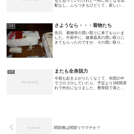
ると思っていたけれど一向に良くなる気
配なし。ふらつきもひどくて、新しい薬
を処方されました。耳は聞こえにくい
し、頭はガンガンズンズン。今日、仕事
ができたのが不思議です。それにしても
痛い。頭が割れたらどうしよ...
さようなら・・・着物たち
日常
先日、着物等の買い取りに来てもらいま
した。午前中に、健康器具の買い取りに
きてもらったのですが、その買い取り員
が、ものすご～く感じ悪い人で気分が悪
く、一瞬迷ったけれど「買い取ってもら
えるのなら…」と、渡しました。どんな
ふうに感じが悪かったのか...
またも全身脱力
日常
今朝も起き上がりたくなくて、布団の中
でゴロゴロしていたら、予定より1時間遅
れで外出になりました。整骨院で肩と背
中をマッサージしてもらい、目的地に出
かけ、食事をしようと思ったら、また
も、急に右手の力が抜けたと思ったら、
全身の力が抜けました。心...
関節痛は関節リウマチか？