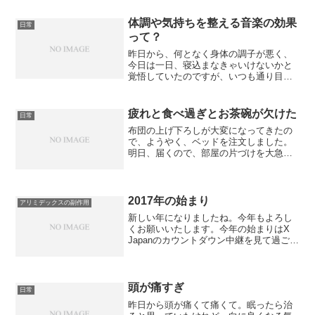
体調や気持ちを整える音楽の効果
日常
って？
昨日から、何となく身体の調子が悪く、
今日は一日、寝込まなきゃいけないかと
覚悟していたのですが、いつも通り目覚
めて、ウォーキングに行き、戻ってきて
食事。でも、その後は、久しぶりの頭痛
というか、頭が重く、めまいもあり、ず
疲れと食べ過ぎとお茶碗が欠けた
日常
っとダラダラ過ごしてしま...
布団の上げ下ろしが大変になってきたの
で、ようやく、ベッドを注文しました。
明日、届くので、部屋の片づけを大急ぎ
でしていたのですが、残しておいた衣装
ケースのようなものが壊れて、収納がな
くて困った困った。部屋のあっちこっち
に物を移動させながら、よ...
2017年の始まり
アリミデックスの副作用
新しい年になりましたね。今年もよろし
くお願いいたします。今年の始まりはX
Japanのカウントダウン中継を見て過ご
し、とっても幸せな気分で迎えられまし
た。何だか楽しい夢を見て、笑いながら
目が覚め、朝食を一口噛んだところで、
ガリッと音がして、...
頭が痛すぎ
日常
昨日から頭が痛くて痛くて。眠ったら治