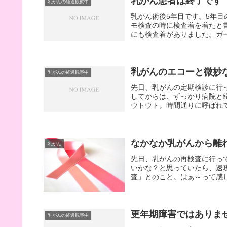
乳がん患者は終了です
乳がんの経過観察中
乳がん術後5年目です。5年
モ検査の時に検査着を着たと
にも検査着がありました。ガー
乳がんのエコーと微妙
乳がんの経過観察中
先日、乳がんの定期検診に行
してからは、ずっかり病院と
ウトウト。時間通りに呼ばれて
なかなか乳がんから離
乳がん
先日、乳がんの再検査に行っ
いかな？と思っていたら、速
査」とのこと。はぁ～って感じ
更年期障害ではありま
乳がんの経過観察中