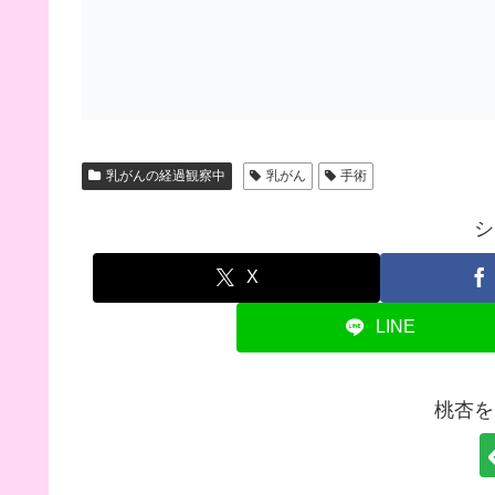
乳がんの経過観察中
乳がん
手術
シ
X
LINE
桃杏を