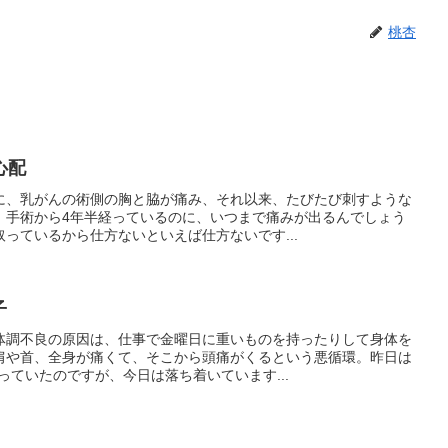
桃杏
心配
に、乳がんの術側の胸と脇が痛み、それ以来、たびたび刺すような
。手術から4年半経っているのに、いつまで痛みが出るんでしょう
っているから仕方ないといえば仕方ないです...
子
体調不良の原因は、仕事で金曜日に重いものを持ったりして身体を
肩や首、全身が痛くて、そこから頭痛がくるという悪循環。昨日は
っていたのですが、今日は落ち着いています...