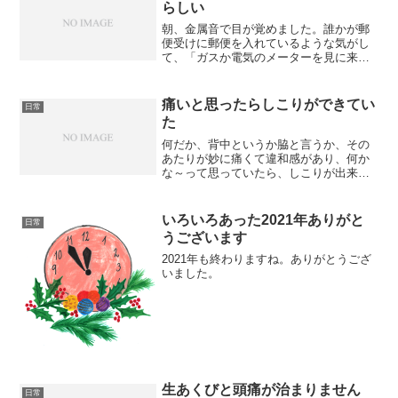
らしい
朝、金属音で目が覚めました。誰かが郵
便受けに郵便を入れているような気がし
て、「ガスか電気のメーターを見に来て
るんだ」と思っていたのですが、朝5時に
来るわけがないと、すぐに気がつき、何
か物が落ちかけているのかと思って、そ
痛いと思ったらしこりができてい
日常
のまま聞いていたのです...
た
何だか、背中というか脇と言うか、その
あたりが妙に痛くて違和感があり、何か
な～って思っていたら、しこりが出来て
ました。粉瘤（ふんりゅう）ってものだ
と思うのですが、乳がんと子宮体がんで2
回しこりを取っている身としては、また
いろいろあった2021年ありがと
日常
～って感じです。乳がん...
うございます
2021年も終わりますね。ありがとうござ
いました。
生あくびと頭痛が治まりません
日常