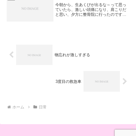
今朝から、生あくびが出るな～って思っ
ていたら、激しい頭痛になり、肩こりだ
と思い、夕方に整骨院に行ったのです
が、やはり、治りません。吐き気もして
きたので「生あくび 頭痛」で検索する
と、偏頭痛のほかに、「脳梗塞」って書
かれていて、「ここで脳梗塞...
物忘れが激しすぎる
3度目の救急車
ホーム
日常