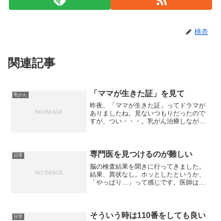
桃杏
関連記事
「ママが生きた証」を見て
乳がん
昨夜、「ママが生きた証」ってドラマが
ありましたね。見ないつもりだったので
すが、つい・・・。乳がん治療しながら
出産という大変な体験と、日本で初めて
の治療とのことで、きっと今後、もし妊
娠中に乳がんの罹患が分かった女性へ勇
気を与えてくれたのでしょ...
専門医を見つけるのが難しい
日常
脳の検査結果を聞きに行ってきました。
結果、異状なし。ホッとしたというか、
「やっぱり…」って感じです。医師は脳
腫瘍か脳梗塞を疑っていたらしいのです
が、そんな形跡は影も形もなく、全く心
配いらないとのこと。でも、断続的に続
く頭痛があるのは事実で、...
そういう時は110番をしても良い
日常